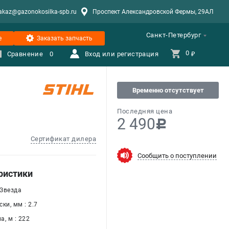
akaz@gazonokosilka-spb.ru
Проспект Александровской Фермы, 29АЛ
Санкт-Петербург
е
Заказать запчасть
0 
Сравнение
0
Вход или регистрация
₽
Временно отсутствует
Последняя цена
2 490
c
Сертификат дилера
Сообщить о поступлении
ристики
 Звезда
ки, мм : 2.7
, м : 222