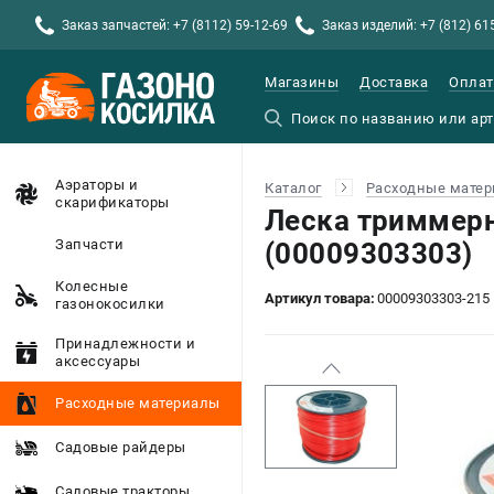
Заказ запчастей: +7 (8112) 59-12-69
Заказ изделий: +7 (812) 61
Магазины
Доставка
Оплат
Аэраторы и
Каталог
Расходные мате
скарификаторы
Леска триммерн
Запчасти
(00009303303)
Колесные
Артикул товара:
00009303303-215
газонокосилки
Принадлежности и
аксессуары
Расходные материалы
Садовые райдеры
Садовые тракторы