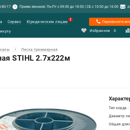
5-80-17
Прием звонков: Пн-Пт с 09:00 до 18:00 | СБ с 10:00 до 16:00
z
а
Сервис
Юридическим лицам
Перезвоните мн
Избранное
0
риалы
Леска триммерная
ая STIHL 2.7х222м
Характе
Тип корда :
Диаметр лес
Общая длина