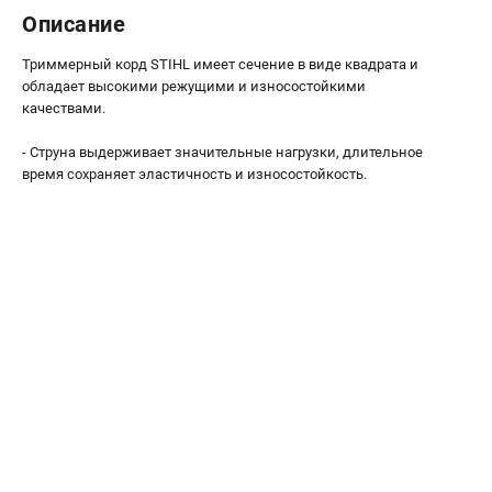
Пользовательское соглашение
Описание
Способы оплаты
Триммерный корд STIHL имеет сечение в виде квадрата и
обладает высокими режущими и износостойкими
САДОВАЯ ТЕХНИКА
качествами.
Аэраторы и скарификаторы
- Струна выдерживает значительные нагрузки, длительное
Газонокосилки
время сохраняет эластичность и износостойкость.
Принадлежности и аксессуары
Расходные материалы
Садовые райдеры
Садовые тракторы
Средства защиты
Триммеры и мотокосы
ТЕЛЕФОН (ПОМОНА)
+7 (800) 550-70-46
Информация размещённая на сайте не является публичной
офертой