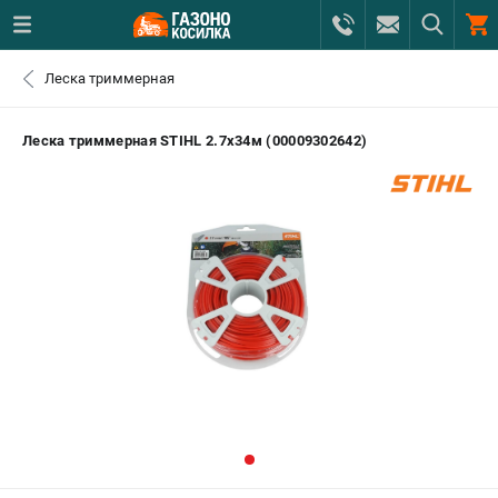
0 
Леска триммерная
₽
ПОМОНА
Леска триммерная STIHL 2.7х34м (00009302642)
+7 (800) 550-70-46
- ЗАКАЗ ИЗДЕЛИЙ
+7 (8112) 59-12-69
- ЗАКАЗ ЗАПЧАСТЕЙ
ЗАКАЗАТЬ ЗАПЧАСТЬ
ВХОД ИЛИ РЕГИСТРАЦИЯ
КАТАЛОГ
АКЦИИ