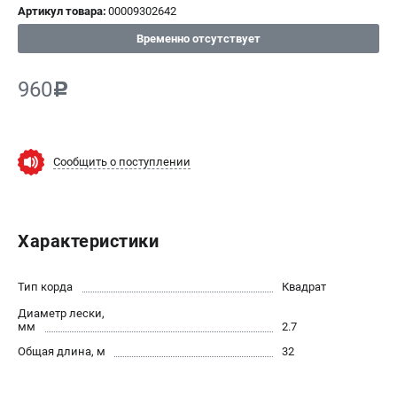
Артикул товара:
00009302642
СРАВНЕНИЕ
(
0
)
Временно отсутствует
ИЗБРАННОЕ
(
0
)
960
c
МАГАЗИНЫ
СЕРВИС
Сообщить о поступлении
ПОДДЕРЖКА
Сервисный центр
Характеристики
Нашли дешевле?
Политика обработки персональных данных
Тип корда
Квадрат
Диаметр лески,
ИНФОРМАЦИЯ
мм
2.7
О компании
Общая длина, м
32
Новости
Юридическим лицам