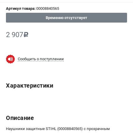
СРАВНЕНИЕ
(
0
)
Артикул товара:
00008840565
Временно отсутствует
ИЗБРАННОЕ
(
0
)
2 907
c
МАГАЗИНЫ
СЕРВИС
Сообщить о поступлении
ПОДДЕРЖКА
Сервисный центр
Нашли дешевле?
Характеристики
Политика обработки персональных данных
ИНФОРМАЦИЯ
О компании
Описание
Новости
Наушники защитные STIHL (00008840565) с прозрачным
Юридическим лицам