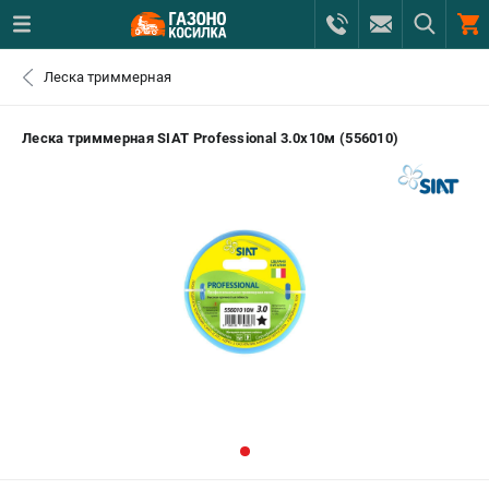
0 
Леска триммерная
₽
САНКТ-ПЕТЕРБУРГ
Леска триммерная SIAT Professional 3.0х10м (556010)
+7 (812) 615-80-17
- ЗАКАЗ ИЗДЕЛИЙ
+7 (8112) 59-12-69
- ЗАКАЗ ЗАПЧАСТЕЙ
ЗАКАЗАТЬ ЗАПЧАСТЬ
ВХОД ИЛИ РЕГИСТРАЦИЯ
КАТАЛОГ
АКЦИИ