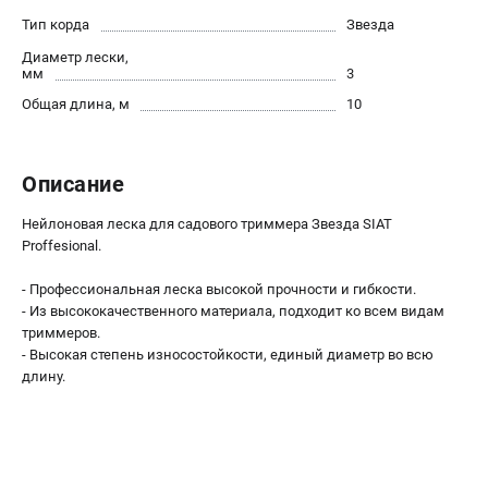
Как нас найти
Тип корда
Звезда
Пользовательское соглашение
Диаметр лески,
Способы оплаты
мм
3
Общая длина, м
10
САДОВАЯ ТЕХНИКА
Аэраторы и скарификаторы
Описание
Газонокосилки
Принадлежности и аксессуары
Нейлоновая леска для садового триммера Звезда SIAT
Proffesional.
Расходные материалы
Садовые райдеры
- Профессиональная леска высокой прочности и гибкости.
Садовые тракторы
- Из высококачественного материала, подходит ко всем видам
Средства защиты
триммеров.
- Высокая степень износостойкости, единый диаметр во всю
Триммеры и мотокосы
длину.
ТЕЛЕФОН (САНКТ-ПЕТЕРБУРГ)
+7 (812) 615-80-17
Информация размещённая на сайте не является публичной