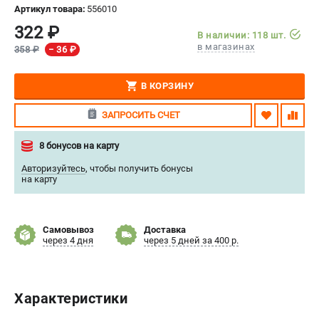
Артикул товара:
556010
СРАВНЕНИЕ
(
0
)
322 ₽
В наличии: 118 шт.
в магазинах
358 ₽
− 36 ₽
ИЗБРАННОЕ
(
0
)
В КОРЗИНУ
МАГАЗИНЫ
ЗАПРОСИТЬ СЧЕТ
СЕРВИС
8 бонусов на карту
ПОДДЕРЖКА
Авторизуйтесь
,
чтобы получить бонусы
на карту
Сервисный центр
Нашли дешевле?
Политика обработки персональных данных
Самовывоз
Доставка
через 4 дня
через 5 дней за 400 р.
ИНФОРМАЦИЯ
О компании
Новости
Характеристики
Юридическим лицам