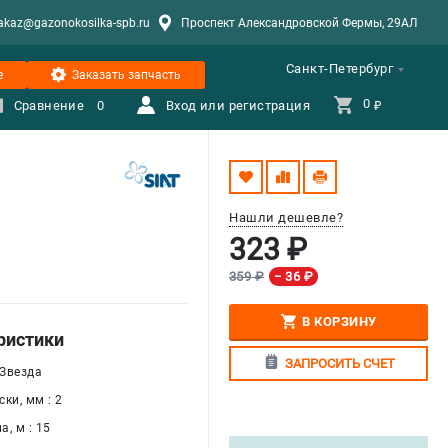
akaz@gazonokosilka-spb.ru
Проспект Александровской Фермы, 29АЛ
Санкт-Петербург
е
Заказать запчасть
0 
Сравнение
0
Вход или регистрация
₽
Нашли дешевле?
323 ₽
359 ₽
− 36 ₽
В КОРЗИНУ
ристики
ЗАПРОСИТЬ СЧЕТ
 Звезда
ки, мм : 2
, м : 15