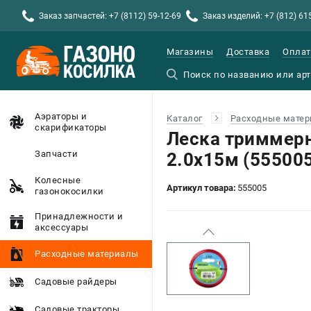
Заказ запчастей: +7 (8112) 59-12-69
Заказ изделий: +7 (812) 61
Магазины
Доставка
Оплат
Аэраторы и
Каталог
Расходные мате
скарификаторы
Леска триммерн
Запчасти
2.0х15м (55500
Колесные
Артикул товара:
555005
газонокосилки
Принадлежности и
аксессуары
Расходные материалы
Садовые райдеры
Садовые тракторы