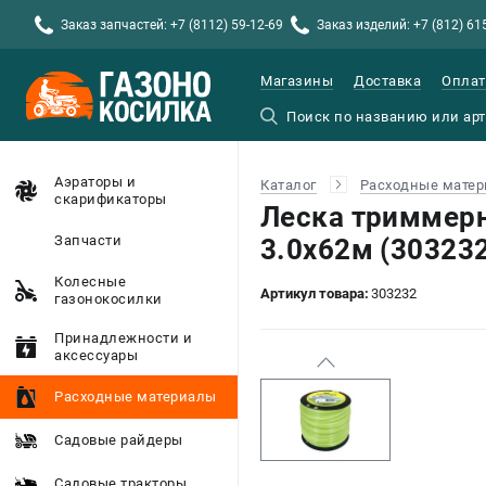
Заказ запчастей: +7 (8112) 59-12-69
Заказ изделий: +7 (812) 61
Магазины
Доставка
Оплат
Аэраторы и
Каталог
Расходные мате
скарификаторы
Леска триммерна
Запчасти
3.0х62м (30323
Колесные
Артикул товара:
303232
газонокосилки
Принадлежности и
аксессуары
Расходные материалы
Садовые райдеры
Садовые тракторы