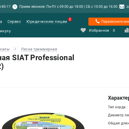
5-80-17
Прием звонков: Пн-Пт с 09:00 до 18:00 | СБ с 10:00 до 16:00
z
а
Сервис
Юридическим лицам
Перезвоните мн
Избранное
0
риалы
Леска триммерная
я SIAT Professional
2)
Характе
Тип корда :
Диаметр лес
Общая длина