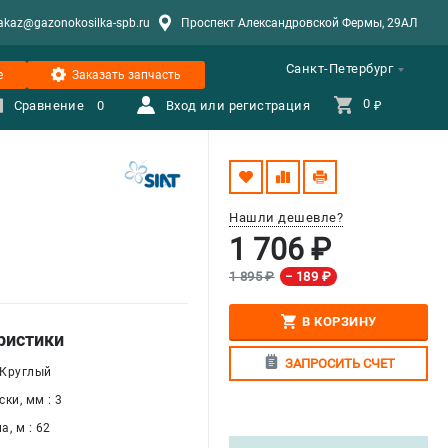
akaz@gazonokosilka-spb.ru
Проспект Александровской Фермы, 29АЛ
Санкт-Петербург
е
Заказать запчасть
0 
Сравнение
0
Вход или регистрация
₽
Нашли дешевле?
1 706 ₽
1 895 ₽
− 189 ₽
В КОРЗИНУ
ристики
ЗАПРОСИТЬ СЧЕТ
 Круглый
ки, мм : 3
, м : 62