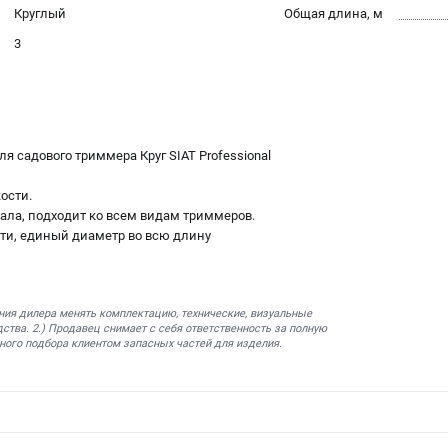
Круглый
Общая длина, м
3
я садового триммера Круг SIAT Professional
ости.
иала, подходит ко всем видам триммеров.
сти, единый диаметр во всю длину
ния дилера менять комплектацию, технические, визуальные
ства. 2.) Продавец снимает с себя ответственность за полную
ного подбора клиентом запасных частей для изделия.