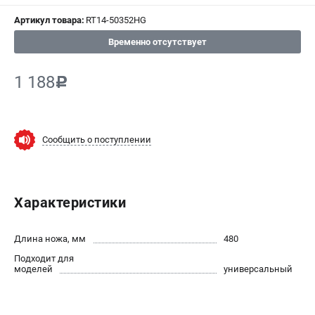
СРАВНЕНИЕ
(
0
)
Артикул товара:
RT14-50352HG
Временно отсутствует
ИЗБРАННОЕ
(
0
)
1 188
c
МАГАЗИНЫ
СЕРВИС
Сообщить о поступлении
ПОДДЕРЖКА
Сервисный центр
Нашли дешевле?
Характеристики
Политика обработки персональных данных
Длина ножа, мм
480
ИНФОРМАЦИЯ
Подходит для
моделей
универсальный
О компании
Новости
Юридическим лицам