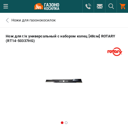
0 
Ножи для газонокосилок
₽
САНКТ-ПЕТЕРБУРГ
Нож для г/к универсальный с набором колец [48см] ROTARY
(RT14-50337HG)
+7 (812) 615-80-17
- ЗАКАЗ ИЗДЕЛИЙ
+7 (8112) 59-12-69
- ЗАКАЗ ЗАПЧАСТЕЙ
ЗАКАЗАТЬ ЗАПЧАСТЬ
ВХОД ИЛИ РЕГИСТРАЦИЯ
КАТАЛОГ
АКЦИИ