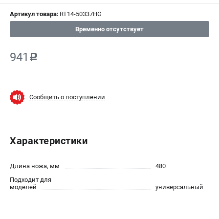
СРАВНЕНИЕ
(
0
)
Артикул товара:
RT14-50337HG
Временно отсутствует
ИЗБРАННОЕ
(
0
)
941
c
МАГАЗИНЫ
СЕРВИС
Сообщить о поступлении
ПОДДЕРЖКА
Сервисный центр
Нашли дешевле?
Характеристики
Политика обработки персональных данных
Длина ножа, мм
480
ИНФОРМАЦИЯ
Подходит для
моделей
универсальный
О компании
Новости
Юридическим лицам