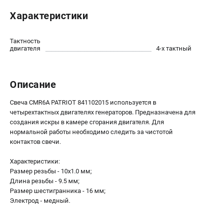
Пользовательское соглашение
Характеристики
Способы оплаты
Тактность
САДОВАЯ ТЕХНИКА
двигателя
4-х тактный
Аэраторы и скарификаторы
Газонокосилки
Описание
Принадлежности и аксессуары
Расходные материалы
Свеча CMR6A PATRIOT 841102015 используется в
Садовые райдеры
четырехтактных двигателях генераторов. Предназначена для
создания искры в камере сгорания двигателя. Для
Садовые тракторы
нормальной работы необходимо следить за чистотой
Средства защиты
контактов свечи.
Триммеры и мотокосы
Характеристики:
Размер резьбы - 10х1.0 мм;
ТЕЛЕФОН (ПОМОНА)
Длина резьбы - 9.5 мм;
+7 (800) 550-70-46
Размер шестигранника - 16 мм;
Электрод - медный.
Информация размещённая на сайте не является публичной
офертой