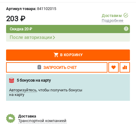
СРАВНЕНИЕ
(
0
)
Артикул товара:
841102015
Доставим
203 ₽
Подробнее
ИЗБРАННОЕ
(
0
)
Скидка 20 ₽
После авторизации
МАГАЗИНЫ
СЕРВИС
В КОРЗИНУ
ПОДДЕРЖКА
ЗАПРОСИТЬ СЧЕТ
Сервисный центр
5 бонусов на карту
Нашли дешевле?
Авторизуйтесь
,
чтобы получить бонусы
Политика обработки персональных данных
на карту
ИНФОРМАЦИЯ
Доставка
О компании
Транспортной компанией
Новости
Юридическим лицам