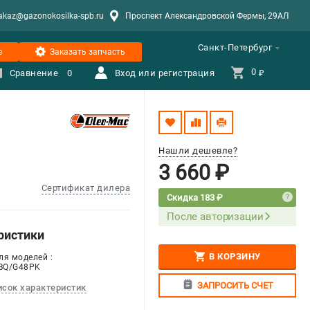
akaz@gazonokosilka-spb.ru
Проспект Александровской Фермы, 29АЛ
Санкт-Петербург
е
Заказать запчасть
0 
Сравнение
0
Вход или регистрация
₽
Нашли дешевле?
3 660 ₽
Сертификат дилера
Скидка 183 ₽
После авторизации
ристики
В КОРЗИНУ
ля моделей :
BQ/G48PK
ЗАПРОСИТЬ СЧЕТ
исок характеристик