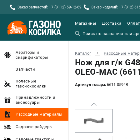
Заказ запчастей: +7 (8112) 59-12-69
Заказ изделий: +7 (812) 61
Магазины
Доставка
Оплат
Аэраторы и
Каталог
Расходные мате
скарификаторы
Нож для г/к G
Запчасти
OLEO-MAC (661
Колесные
Артикул товара:
6611-0594R
газонокосилки
Принадлежности и
аксессуары
Расходные материалы
Садовые райдеры
Садовые тракторы