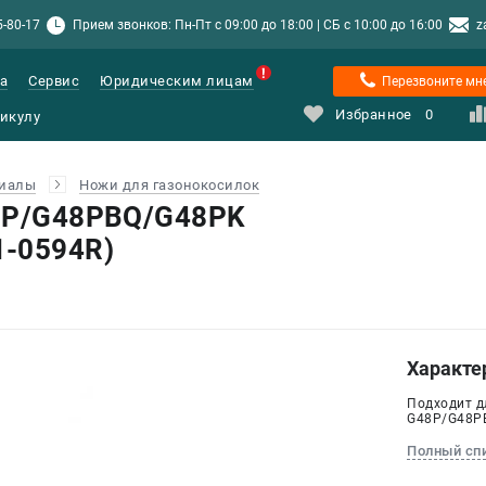
5-80-17
Прием звонков: Пн-Пт с 09:00 до 18:00 | СБ с 10:00 до 16:00
z
а
Сервис
Юридическим лицам
Перезвоните мн
Избранное
0
риалы
Ножи для газонокосилок
48P/G48PBQ/G48PK
1-0594R)
Характе
Подходит д
G48P/G48P
Полный сп