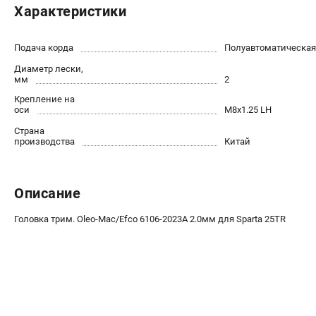
Характеристики
Как нас найти
Пользовательское соглашение
Способы оплаты
Подача корда
Полуавтоматическая
Диаметр лески,
мм
2
САДОВАЯ ТЕХНИКА
Крепление на
Аэраторы и скарификаторы
оси
М8х1.25 LH
Газонокосилки
Страна
производства
Китай
Принадлежности и аксессуары
Расходные материалы
Садовые райдеры
Описание
Садовые тракторы
Средства защиты
Головка трим. Oleo-Mac/Efco 6106-2023A 2.0мм для Sparta 25TR
Триммеры и мотокосы
ТЕЛЕФОН (САНКТ-ПЕТЕРБУРГ)
+7 (812) 615-80-17
Информация размещённая на сайте не является публичной