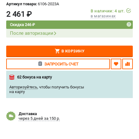
Артикул товара:
6106-2023A
СРАВНЕНИЕ
(
0
)
В наличии: 4 шт.
2 461 ₽
в магазинах
ИЗБРАННОЕ
(
0
)
Скидка 246 ₽
После авторизации
МАГАЗИНЫ
В КОРЗИНУ
СЕРВИС
ЗАПРОСИТЬ СЧЕТ
ПОДДЕРЖКА
62 бонуса на карту
Сервисный центр
Нашли дешевле?
Авторизуйтесь
,
чтобы получить бонусы
на карту
Политика обработки персональных данных
ИНФОРМАЦИЯ
Доставка
через 5 дней за 150 р.
О компании
Новости
Юридическим лицам