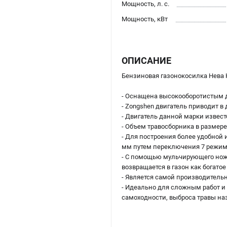
Мощность, л. с.
Мощность, кВт
ОПИСАНИЕ
Бензиновая газонокосилка Нева K
- Оснащена высокооборотистым 
- Zongshen двигатель приводит в
- Двигатель данной марки извес
- Объем травосборника в размер
- Для построения более удобной
мм путем переключения 7 режим
- С помощью мульчирующего ножа
возвращается в газон как богат
- Является самой производитель
- Идеально для сложным работ и
самоходности, выброса травы на