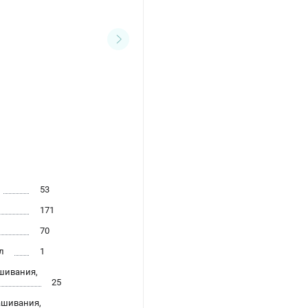
53
171
70
л
1
шивания,
25
ашивания,