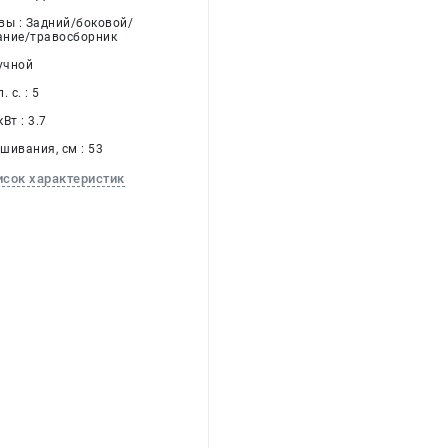
вы : Задний/боковой/
ание/травосборник
учной
 с. : 5
Вт : 3.7
шивания, см : 53
исок характеристик