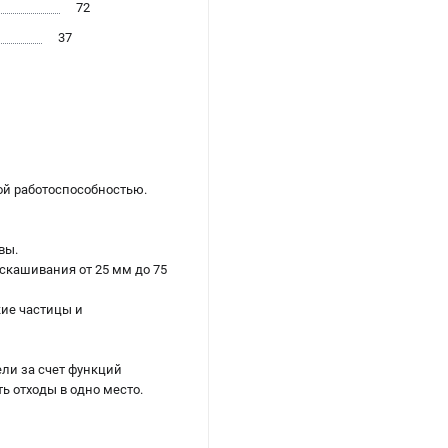
72
37
ой работоспособностью.
вы.
скашивания от 25 мм до 75
кие частицы и
ли за счет функций
ь отходы в одно место.