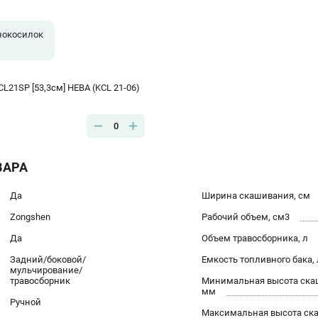
нокосилок
CL21SP [53,3см] НЕВА (KCL 21-06)
0
ВАРА
Да
Ширина скашивания, см
Zongshen
Рабочий объем, см3
Да
Объем травосборника, л
Задний/боковой/
Емкость топливного бака, 
мульчирование/
травосборник
Минимальная высота ска
мм
Ручной
Максимальная высота ск