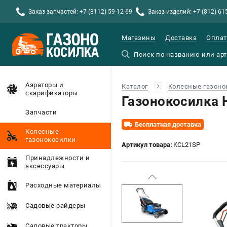
Заказ запчастей: +7 (8112) 59-12-69
Заказ изделий: +7 (812) 61
Магазины
Доставка
Оплат
Аэраторы и
Каталог
Колесные газоно
скарификаторы
Газонокосилка
Запчасти
Бесплатная доставка
Колесные
газонокосилки
Артикул товара:
KCL21SP
Принадлежности и
аксессуары
Расходные материалы
Садовые райдеры
Садовые тракторы