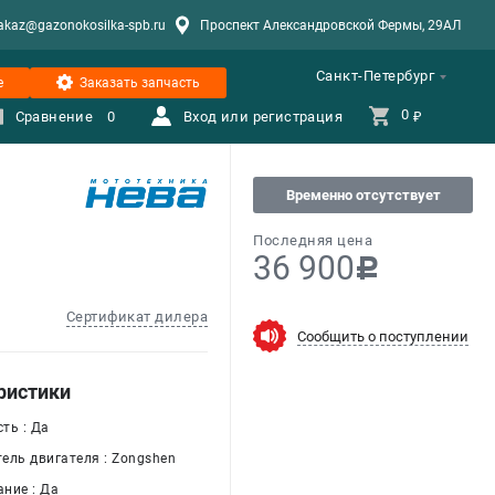
akaz@gazonokosilka-spb.ru
Проспект Александровской Фермы, 29АЛ
Санкт-Петербург
е
Заказать запчасть
0 
Сравнение
0
Вход или регистрация
₽
Временно отсутствует
Последняя цена
36 900
c
Сертификат дилера
Сообщить о поступлении
ристики
ть : Да
ель двигателя : Zongshen
ние : Да