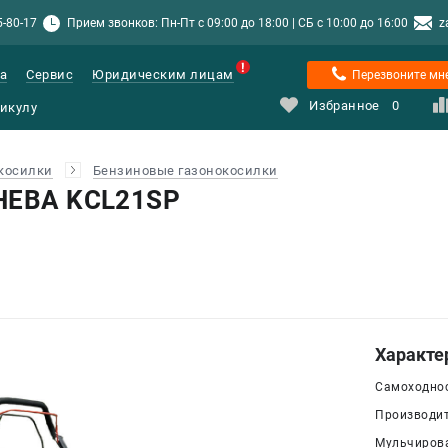
5-80-17
Прием звонков: Пн-Пт с 09:00 до 18:00 | СБ с 10:00 до 16:00
z
а
Сервис
Юридическим лицам
Перезвоните мн
Избранное
0
косилки
Бензиновые газонокосилки
 НЕВА KCL21SP
Характе
Самоходнос
Производит
Мульчирова