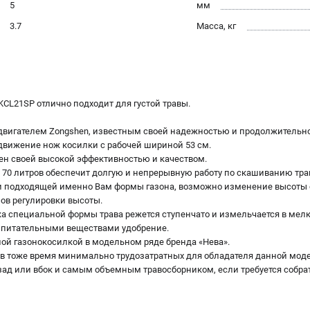
5
мм
3.7
Масса, кг
CL21SP отлично подходит для густой травы.
двигателем Zongshen, известным своей надежностью и продолжительн
 движение нож косилки с рабочей шириной 53 см.
тен своей высокой эффективностью и качеством.
е 70 литров обеспечит долгую и непрерывную работу по скашиванию тра
 и подходящей именно Вам формы газона, возможно изменение высоты 
ов регулировки высоты.
 специальной формы трава режется ступенчато и измельчается в мел
ое питательными веществами удобрение.
ной газонокосилкой в модельном ряде бренда «Нева».
 в тоже время минимально трудозатратных для обладателя данной моде
зад или вбок и самым объемным травосборником, если требуется собрат