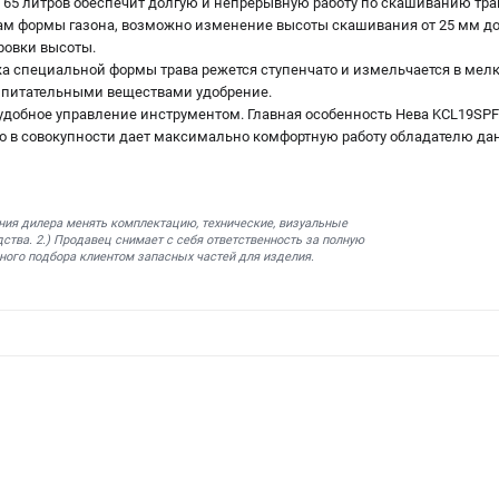
е 65 литров обеспечит долгую и непрерывную работу по скашиванию тра
ам формы газона, возможно изменение высоты скашивания от 25 мм до
ровки высоты.
 специальной формы трава режется ступенчато и измельчается в мел
ое питательными веществами удобрение.
 удобное управление инструментом. Главная особенность Нева KCL19SPF
то в совокупности дает максимально комфортную работу обладателю дан
ния дилера менять комплектацию, технические, визуальные
ства. 2.) Продавец снимает с себя ответственность за полную
ного подбора клиентом запасных частей для изделия.