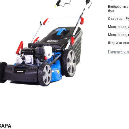
Выброс тра
бок
Стартер : Р
Мощность, л.
Мощность, к
Ширина ска
Полный сп
ВАРА