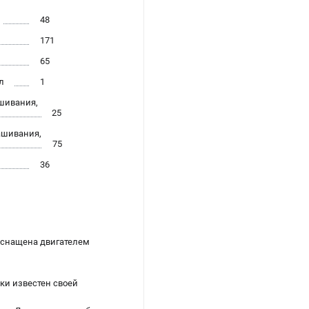
48
171
65
л
1
шивания,
25
ашивания,
75
36
 Оснащена двигателем
ки известен своей