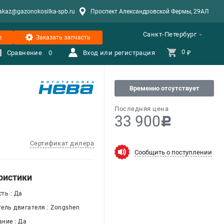
akaz@gazonokosilka-spb.ru
Проспект Александровской Фермы, 29АЛ
Санкт-Петербург
е
Заказать запчасть
0 
Сравнение
0
Вход или регистрация
₽
Временно отсутствует
Последняя цена
33 900
c
Сертификат дилера
Сообщить о поступлении
ристики
ть : Да
ель двигателя : Zongshen
ние : Да