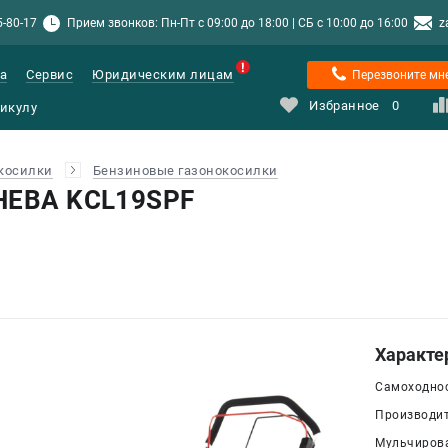
5-80-17
Прием звонков: Пн-Пт с 09:00 до 18:00 | СБ с 10:00 до 16:00
z
а
Сервис
Юридическим лицам
Перезвоните мн
Избранное
0
косилки
Бензиновые газонокосилки
 НЕВА KCL19SPF
Характе
Самоходнос
Производит
Мульчирова