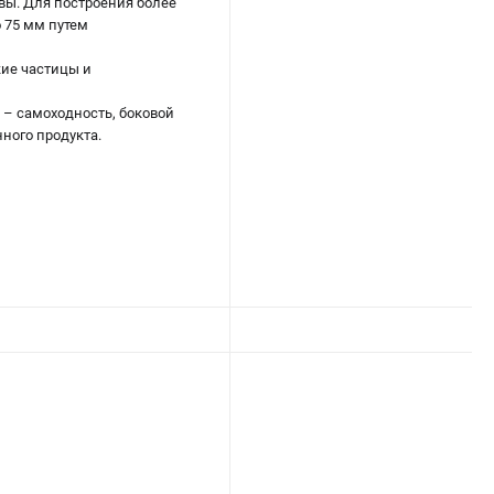
вы. Для построения более
 75 мм путем
кие частицы и
 – самоходность, боковой
ного продукта.