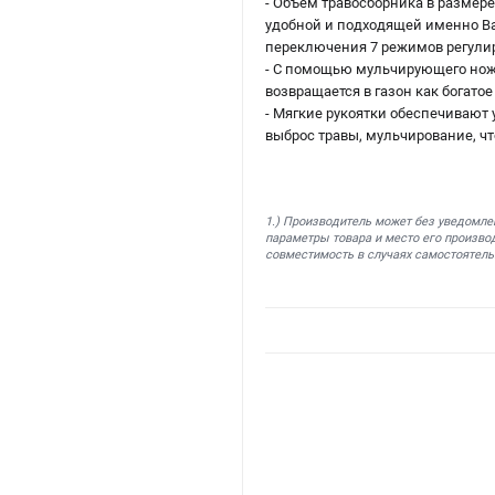
- Объем травосборника в размер
удобной и подходящей именно В
переключения 7 режимов регули
- С помощью мульчирующего ножа
возвращается в газон как богат
- Мягкие рукоятки обеспечивают
выброс травы, мульчирование, ч
1.) Производитель может без уведомле
параметры товара и место его производ
совместимость в случаях самостоятель