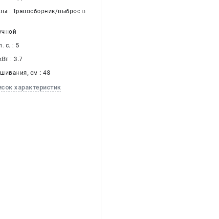
вы : Травосборник/выброс в
учной
 с. : 5
Вт : 3.7
шивания, см : 48
исок характеристик