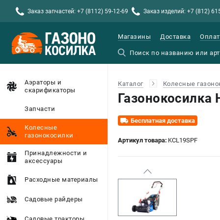
Заказ запчастей: +7 (8112) 59-12-69
Заказ изделий: +7 (812) 61
Магазины
Доставка
Оплат
Аэраторы и
Каталог
Колесные газоно
скарификаторы
Газонокосилка
Запчасти
Бесплатная доставка
Колесные
газонокосилки
Артикул товара:
KCL19SPF
Принадлежности и
аксессуары
Расходные материалы
Садовые райдеры
Садовые тракторы