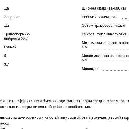
Да
Ширина скашивания, см
Zongshen
Рабочий объем, см3
Да
Объем травосборника, л
Травосборник/
Емкость топливного бака, 
выброс в бок
Минимальная высота ска
Ручной
мм
5
Максимальная высота ск
мм
3.7
Масса, кг
KCL19SPF эффективно и быстро подстригает газоны среднего размера.
ежностью и продолжительной работоспособностью.
 движение нож косилки с рабочей шириной 43 см. Двигатель данной мар
ством.