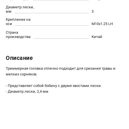
Как нас найти
Диаметр лески,
мм
3
Пользовательское соглашение
Способы оплаты
Крепление на
оси
М10х1.25 LH
Страна
САДОВАЯ ТЕХНИКА
производства
Китай
Аэраторы и скарификаторы
Газонокосилки
Описание
Принадлежности и аксессуары
Расходные материалы
Триммерная головка отлично подходит для срезания травы и
Садовые райдеры
мелких сорняков.
Садовые тракторы
- Представляет собой бобину с двумя хвостами лески.
Средства защиты
- Диаметр лески, 2,4 мм
Триммеры и мотокосы
ТЕЛЕФОН (САНКТ-ПЕТЕРБУРГ)
+7 (812) 615-80-17
Информация размещённая на сайте не является публичной