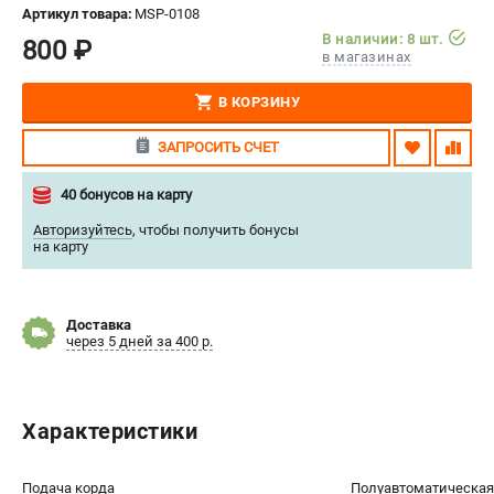
Артикул товара:
MSP-0108
СРАВНЕНИЕ
(
0
)
В наличии: 8 шт.
800 ₽
в магазинах
ИЗБРАННОЕ
(
0
)
В КОРЗИНУ
МАГАЗИНЫ
ЗАПРОСИТЬ СЧЕТ
СЕРВИС
40 бонусов на карту
Авторизуйтесь
,
чтобы получить бонусы
ПОДДЕРЖКА
на карту
Сервисный центр
Нашли дешевле?
Доставка
Политика обработки персональных данных
через 5 дней за 400 р.
ИНФОРМАЦИЯ
Характеристики
О компании
Новости
Юридическим лицам
Подача корда
Полуавтоматическая