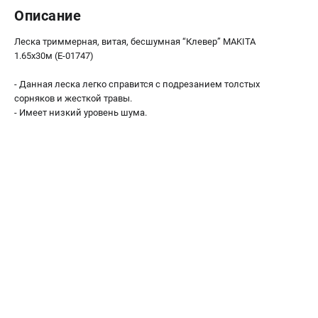
Как нас найти
Описание
Пользовательское соглашение
Леска триммерная, витая, бесшумная “Клевер” MAKITA
Способы оплаты
1.65x30м (E-01747)
- Данная леска легко справится с подрезанием толстых
САДОВАЯ ТЕХНИКА
сорняков и жесткой травы.
Аэраторы и скарификаторы
- Имеет низкий уровень шума.
Газонокосилки
Принадлежности и аксессуары
Расходные материалы
Садовые райдеры
Садовые тракторы
Средства защиты
Триммеры и мотокосы
ТЕЛЕФОН (САНКТ-ПЕТЕРБУРГ)
+7 (812) 615-80-17
Информация размещённая на сайте не является публичной