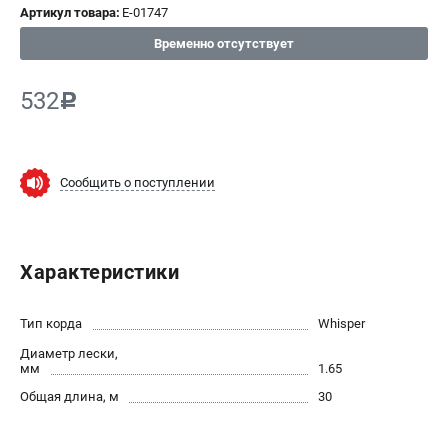
Артикул товара:
E-01747
СРАВНЕНИЕ
(
0
)
Временно отсутствует
ИЗБРАННОЕ
(
0
)
532
c
МАГАЗИНЫ
СЕРВИС
Сообщить о поступлении
ПОДДЕРЖКА
Сервисный центр
Характеристики
Нашли дешевле?
Политика обработки персональных данных
Тип корда
Whisper
Диаметр лески,
ИНФОРМАЦИЯ
мм
1.65
О компании
Общая длина, м
30
Новости
Юридическим лицам