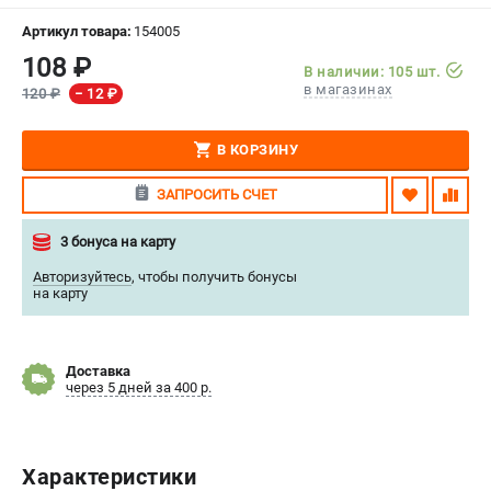
СРАВНЕНИЕ
(
0
)
Артикул товара:
154005
108 ₽
В наличии: 105 шт.
ИЗБРАННОЕ
(
0
)
в магазинах
120 ₽
− 12 ₽
МАГАЗИНЫ
В КОРЗИНУ
СЕРВИС
ЗАПРОСИТЬ СЧЕТ
3 бонуса на карту
ПОДДЕРЖКА
Авторизуйтесь
,
чтобы получить бонусы
Сервисный центр
на карту
Нашли дешевле?
Политика обработки персональных данных
Доставка
через 5 дней за 400 р.
ИНФОРМАЦИЯ
О компании
Новости
Характеристики
Юридическим лицам