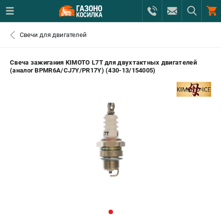
0 
Свечи для двигателей
₽
САНКТ-ПЕТЕРБУРГ
Свеча зажигания KIMOTO L7T для двухтактных двигателей
(аналог BPMR6A/CJ7Y/РR17Y) (430-13/154005)
+7 (812) 615-80-17
- ЗАКАЗ ИЗДЕЛИЙ
+7 (8112) 59-12-69
- ЗАКАЗ ЗАПЧАСТЕЙ
ЗАКАЗАТЬ ЗАПЧАСТЬ
ВХОД ИЛИ РЕГИСТРАЦИЯ
КАТАЛОГ
АКЦИИ