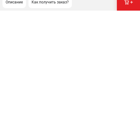
Описание
Как получить заказ?
ПОДДЕРЖКА
Сервисный центр
Нашли дешевле?
Политика обработки персональных данных
ИНФОРМАЦИЯ
О компании
Новости
Юридическим лицам
Как нас найти
Пользовательское соглашение
Способы оплаты