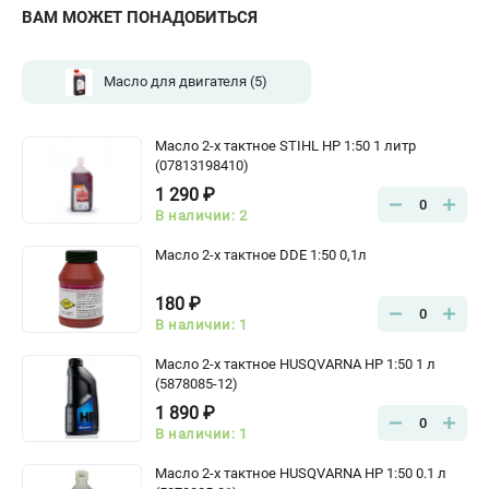
офертой
ВАМ МОЖЕТ ПОНАДОБИТЬСЯ
проспект Александровской Фермы, 29АЛ
8 (812) 615-80-17
Масло для двигателя
(5)
Режим работы колл-центра:
пн-пт - с 9:00 до 18:00
сб - с 10:00 до 18:00
вс - выходной
Масло 2-х тактное STIHL HP 1:50 1 литр
(07813198410)
ЗАКАЗ ЗАПЧАСТЕЙ
+7 (8112) 59-12-69
1 290 ₽
0
В наличии: 2
zakaz@gazonokosilka-spb.ru
Масло 2-х тактное DDE 1:50 0,1л
180 ₽
0
В наличии: 1
Масло 2-х тактное HUSQVARNA HP 1:50 1 л
(5878085-12)
1 890 ₽
0
В наличии: 1
Масло 2-х тактное HUSQVARNA HP 1:50 0.1 л