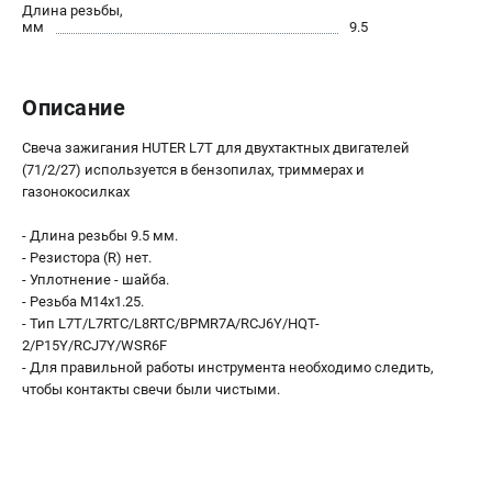
Длина резьбы,
Как нас найти
мм
9.5
Пользовательское соглашение
Способы оплаты
Описание
САДОВАЯ ТЕХНИКА
Свеча зажигания HUTER L7T для двухтактных двигателей
Аэраторы и скарификаторы
(71/2/27) используется в бензопилах, триммерах и
газонокосилках
Газонокосилки
Принадлежности и аксессуары
- Длина резьбы 9.5 мм.
Расходные материалы
- Резистора (R) нет.
Садовые райдеры
- Уплотнение - шайба.
- Резьба М14х1.25.
Садовые тракторы
- Тип L7T/L7RTC/L8RTC/BPMR7A/RCJ6Y/HQT-
Средства защиты
2/P15Y/RCJ7Y/WSR6F
Триммеры и мотокосы
- Для правильной работы инструмента необходимо следить,
чтобы контакты свечи были чистыми.
ТЕЛЕФОН (САНКТ-ПЕТЕРБУРГ)
+7 (812) 615-80-17
Информация размещённая на сайте не является публичной