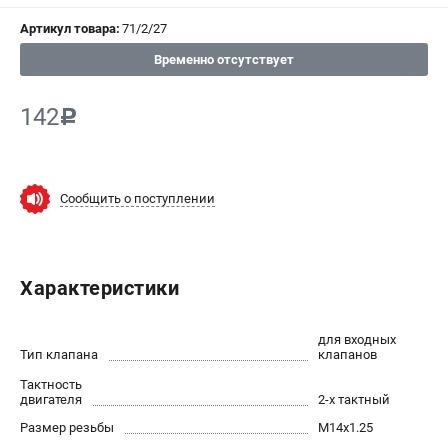
СРАВНЕНИЕ
(
0
)
Артикул товара:
71/2/27
Временно отсутствует
ИЗБРАННОЕ
(
0
)
142
c
МАГАЗИНЫ
СЕРВИС
Сообщить о поступлении
ПОДДЕРЖКА
Сервисный центр
Нашли дешевле?
Характеристики
Политика обработки персональных данных
для входных
Тип клапана
клапанов
ИНФОРМАЦИЯ
Тактность
О компании
двигателя
2-х тактный
Новости
Размер резьбы
М14х1.25
Юридическим лицам