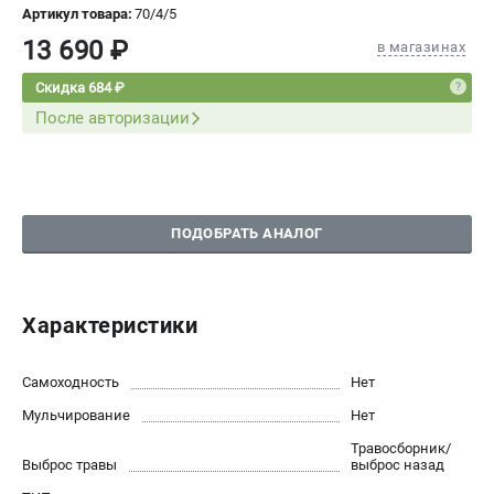
Артикул товара:
70/4/5
СРАВНЕНИЕ
(
0
)
13 690 ₽
в магазинах
ИЗБРАННОЕ
(
0
)
Скидка 684 ₽
После авторизации
МАГАЗИНЫ
СЕРВИС
ПОДОБРАТЬ АНАЛОГ
ПОДДЕРЖКА
Сервисный центр
Нашли дешевле?
Характеристики
Политика обработки персональных данных
Самоходность
Нет
ИНФОРМАЦИЯ
Мульчирование
Нет
О компании
Травосборник/
Новости
Выброс травы
выброс назад
Юридическим лицам