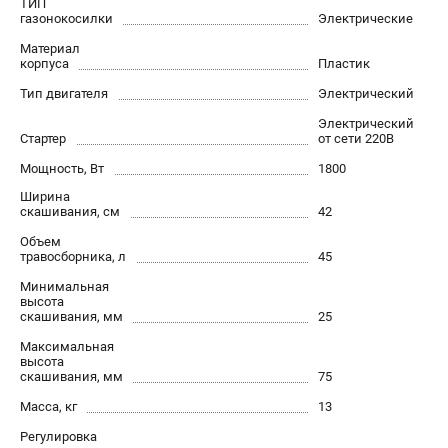
ТИП
Как нас найти
газонокосилки
Электрические
Пользовательское соглашение
Материал
корпуса
Пластик
Способы оплаты
Тип двигателя
Электрический
САДОВАЯ ТЕХНИКА
Электрический
Стартер
от сети 220В
Аэраторы и скарификаторы
Мощность, Вт
1800
Газонокосилки
Ширина
Принадлежности и аксессуары
скашивания, см
42
Расходные материалы
Объем
Садовые райдеры
травосборника, л
45
Садовые тракторы
Минимальная
Средства защиты
высота
скашивания, мм
25
Триммеры и мотокосы
Максимальная
высота
скашивания, мм
75
ТЕЛЕФОН (САНКТ-ПЕТЕРБУРГ)
Масса, кг
13
+7 (812) 615-80-17
Информация размещённая на сайте не является публичной
Регулировка