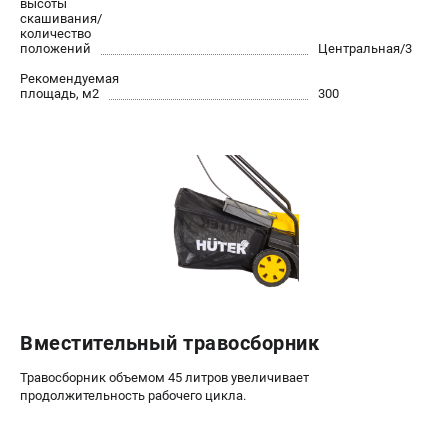
высоты
офертой
скашивания/
количество
проспект Александровской Фермы, 29АЛ
положений
Центральная/3
8 (812) 615-80-17
Режим работы колл-центра:
Рекомендуемая
площадь, м2
300
пн-пт - с 9:00 до 18:00
сб - с 10:00 до 18:00
вс - выходной
ЗАКАЗ ЗАПЧАСТЕЙ
+7 (8112) 59-12-69
zakaz@gazonokosilka-spb.ru
Вместительный травосборник
Травосборник объемом 45 литров увеличивает
продолжительность рабочего цикла.