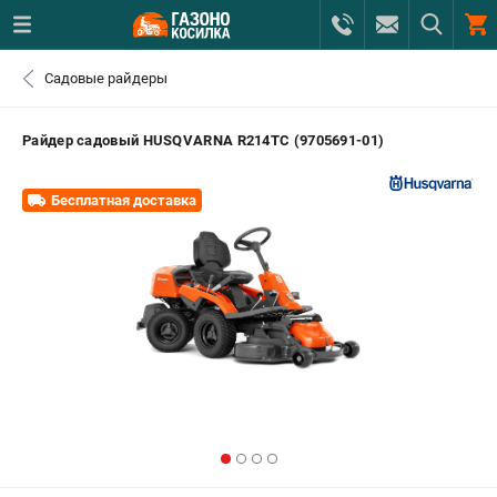
0 
Садовые райдеры
₽
САНКТ-ПЕТЕРБУРГ
Райдер садовый HUSQVARNA R214TC (9705691-01)
+7 (812) 615-80-17
- ЗАКАЗ ИЗДЕЛИЙ
Бесплатная доставка
+7 (8112) 59-12-69
- ЗАКАЗ ЗАПЧАСТЕЙ
ЗАКАЗАТЬ ЗАПЧАСТЬ
ВХОД ИЛИ РЕГИСТРАЦИЯ
КАТАЛОГ
АКЦИИ