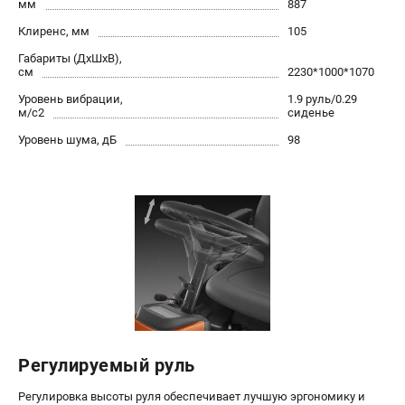
офертой
мм
887
Клиренс, мм
105
проспект Александровской Фермы, 29АЛ
8 (812) 615-80-17
Габариты (ДхШхВ),
Режим работы колл-центра:
см
2230*1000*1070
пн-пт - с 9:00 до 18:00
Уровень вибрации,
1.9 руль/0.29
сб - с 10:00 до 18:00
м/с2
сиденье
вс - выходной
Уровень шума, дБ
98
ЗАКАЗ ЗАПЧАСТЕЙ
+7 (8112) 59-12-69
zakaz@gazonokosilka-spb.ru
Регулируемый руль
Регулировка высоты руля обеспечивает лучшую эргономику и