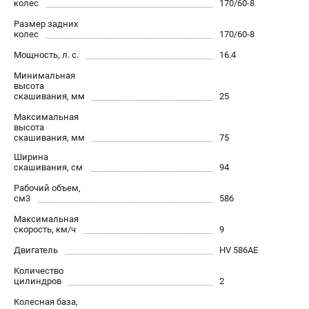
колес
170/60-8
Как нас найти
Размер задних
Пользовательское соглашение
колес
170/60-8
Способы оплаты
Мощность, л. с.
16.4
Минимальная
САДОВАЯ ТЕХНИКА
высота
скашивания, мм
25
Аэраторы и скарификаторы
Максимальная
Газонокосилки
высота
скашивания, мм
75
Принадлежности и аксессуары
Расходные материалы
Ширина
скашивания, см
94
Садовые райдеры
Рабочий объем,
Садовые тракторы
см3
586
Средства защиты
Максимальная
Триммеры и мотокосы
скорость, км/ч
9
Двигатель
HV 586AE
ТЕЛЕФОН (САНКТ-ПЕТЕРБУРГ)
Количество
цилиндров
2
+7 (812) 615-80-17
Информация размещённая на сайте не является публичной
Колесная база,