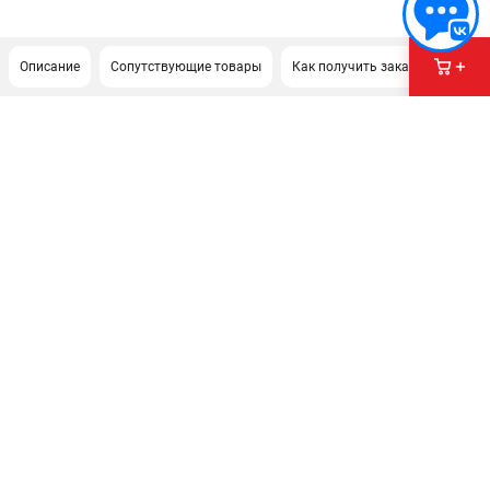
Описание
Сопутствующие товары
Как получить заказ?
ПОДДЕРЖКА
Сервисный центр
Нашли дешевле?
Политика обработки персональных данных
ИНФОРМАЦИЯ
О компании
Новости
Юридическим лицам
Как нас найти