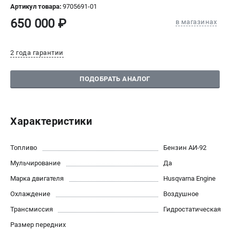
Артикул товара:
9705691-01
СРАВНЕНИЕ
(
0
)
650 000 ₽
в магазинах
ИЗБРАННОЕ
(
0
)
2 года гарантии
МАГАЗИНЫ
ПОДОБРАТЬ АНАЛОГ
СЕРВИС
ПОДДЕРЖКА
Характеристики
Сервисный центр
Нашли дешевле?
Топливо
Бензин АИ-92
Политика обработки персональных данных
Мульчирование
Да
Марка двигателя
Husqvarna Engine
ИНФОРМАЦИЯ
Охлаждение
Воздушное
О компании
Трансмиссия
Гидростатическая
Новости
Размер передних
Юридическим лицам