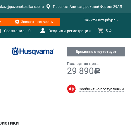
akaz@gazonokosilka-spb.ru
Проспект Александровской Фермы, 29АЛ
Санкт-Петербург
е
Заказать запчасть
0 
Сравнение
0
Вход или регистрация
₽
Временно отсутствует
Последняя цена
29 890
c
Сообщить о поступлении
ристики