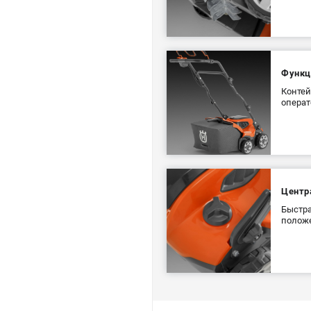
Функц
Контей
операт
Центр
Быстра
положе