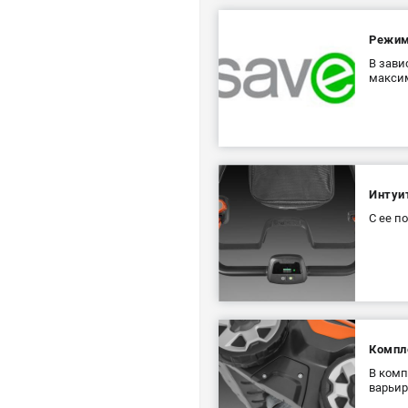
Режим
В зави
максим
Интуи
С ее п
Компл
В комп
варьир