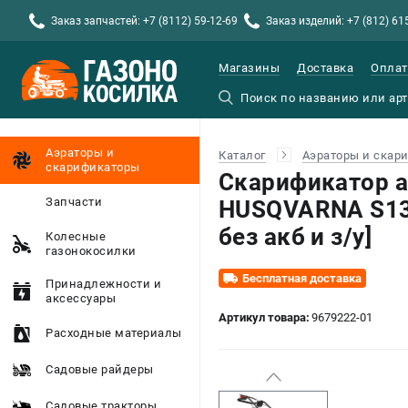
Заказ запчастей: +7 (8112) 59-12-69
Заказ изделий: +7 (812) 61
Магазины
Доставка
Оплат
Аэраторы и
Каталог
Аэраторы и скар
скарификаторы
Скарификатор 
Запчасти
HUSQVARNA S138
без акб и з/у]
Колесные
газонокосилки
Бесплатная доставка
Принадлежности и
аксессуары
Артикул товара:
9679222-01
Расходные материалы
Садовые райдеры
Садовые тракторы