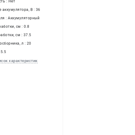
ть : Нет
 аккумулятора, В : 36
еля : Аккумуляторный
аботки, см : 0.8
ботки, см : 37.5
сборника, л : 20
25.5
исок характеристик