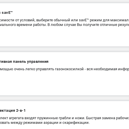
 savE™
симости от условий, выберите обычный или savE™ режим для максима
ального времени работы. В любом случае Вы получите отличные резул
тивная панель управления
омощью очень легко управлять газонокосилкой - вся необходимая инфо
ектация 2-в-1
лект агрегата входят пружинные грабли и ножи. Быстрая замена рабочи
овать между режимами аэрации и скарификации.