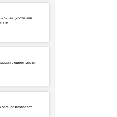
льной мощности или
ьтаты.
рмация в одном месте.
х органов позволяет