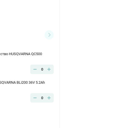
йство HUSQVARNA QC500
0
SQVARNA BLi200 36V 5.2Ah
0