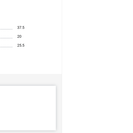
37.5
20
25.5