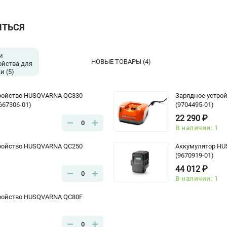
ИТЬСЯ
и
НОВЫЕ ТОВАРЫ
(4)
ойства для
ки
(5)
ройство HUSQVARNA QC330
Зарядное устро
667306-01)
(9704495-01)
22 290 ₽
0
В наличии: 1
ройство HUSQVARNA QC250
Аккумулятор HU
(9670919-01)
44 012 ₽
0
В наличии: 1
ройство HUSQVARNA QC80F
0