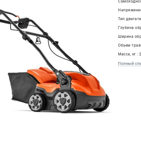
Самоходнос
Напряжение
Тип двигат
Глубина обр
Ширина обра
Объем траво
Масса, кг : 
Полный сп