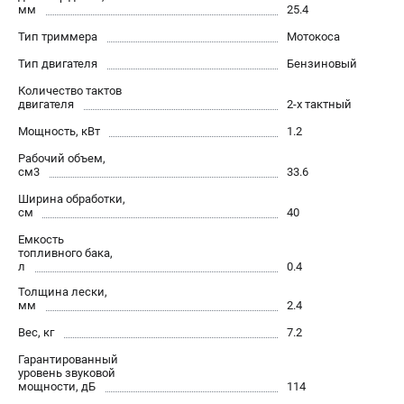
мм
25.4
Пользовательское соглашение
Тип триммера
Способы оплаты
Мотокоса
Тип двигателя
Бензиновый
САДОВАЯ ТЕХНИКА
Количество тактов
двигателя
2-х тактный
Аэраторы и скарификаторы
Мощность, кВт
1.2
Газонокосилки
Рабочий объем,
Принадлежности и аксессуары
см3
33.6
Расходные материалы
Ширина обработки,
Садовые райдеры
см
40
Садовые тракторы
Емкость
Средства защиты
топливного бака,
л
0.4
Триммеры и мотокосы
Толщина лески,
мм
2.4
ТЕЛЕФОН (ПОМОНА)
Вес, кг
7.2
+7 (800) 550-70-46
Гарантированный
Информация размещённая на сайте не является публичной
уровень звуковой
офертой
мощности, дБ
114