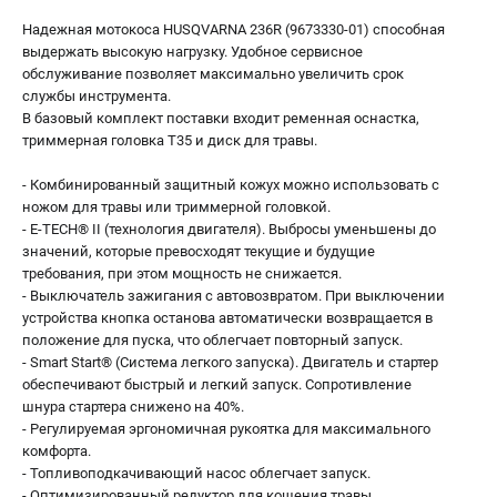
Надежная мотокоса HUSQVARNA 236R (9673330-01) способная
выдержать высокую нагрузку. Удобное сервисное
обслуживание позволяет максимально увеличить срок
службы инструмента.
В базовый комплект поставки входит ременная оснастка,
триммерная головка Т35 и диск для травы.
- Комбинированный защитный кожух можно использовать с
ножом для травы или триммерной головкой.
- E-TECH® II (технология двигателя). Выбросы уменьшены до
значений, которые превосходят текущие и будущие
требования, при этом мощность не снижается.
- Выключатель зажигания с автовозвратом. При выключении
устройства кнопка останова автоматически возвращается в
положение для пуска, что облегчает повторный запуск.
- Smart Start® (Система легкого запуска). Двигатель и стартер
обеспечивают быстрый и легкий запуск. Сопротивление
шнура стартера снижено на 40%.
- Регулируемая эргономичная рукоятка для максимального
комфорта.
- Топливоподкачивающий насос облегчает запуск.
- Оптимизированный редуктор для кошения травы.