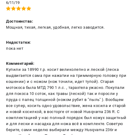
6/11/19
Достоинства:
Мощная, тихая, легкая, удобная, легко заводится.
Недостатки:
пока нет
Комментарий:
Купили за 18990 т.р. косит великолепно и леской (леска
выдвигается сама при нажатии на триммерную головку при
кошении) и с ножом (нож точили, идет тупой). Старая
мотокоса была МТД 790 1 л.с. , тарахтела ужасно. Покупали
для покоса 10 соток, как травы (леской) так и поросли у
пруда с палец толщиной (ножом рубит в "пыль" ). Вообщем
все супер, косить одно удовольствие, жена косила и старой
и новой косилкой, в восторге от новой Husqvarna 236 R. С
комплектацией у нас полный порядок был кожух защитный
и для лески и насадка для ножа всё в комплекте. Советую
берите, сами неделю выбирали между Husqvarna 236r и