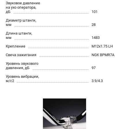
Звуковое давление
проспект Александровской Фермы, 29АЛ
на ухо оператора,
8 (812) 615-80-17
дБ
101
Режим работы колл-центра:
пн-пт - с 9:00 до 18:00
Диаметр штанги,
мм
28
сб - с 10:00 до 18:00
вс - выходной
Длина штанги,
мм
1483
ЗАКАЗ ЗАПЧАСТЕЙ
+7 (8112) 59-12-69
Крепление
М12х1.75 LH
zakaz@gazonokosilka-spb.ru
Свеча зажигания
NGK BPMR7A
Уровень звукового
давления, дБ
97
Уровень вибрации,
м/с2
3.9/4.3