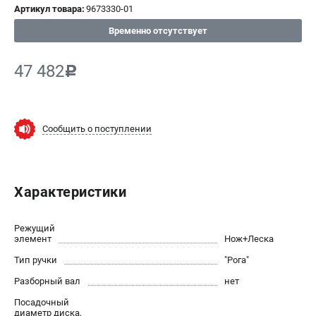
Артикул товара:
9673330-01
СРАВНЕНИЕ
(
0
)
Временно отсутствует
ИЗБРАННОЕ
(
0
)
47 482
c
МАГАЗИНЫ
СЕРВИС
Сообщить о поступлении
ПОДДЕРЖКА
Сервисный центр
Характеристики
Нашли дешевле?
Политика обработки персональных данных
Режущий
элемент
Нож+Леска
ИНФОРМАЦИЯ
Тип ручки
"Рога"
О компании
Разборный вал
нет
Новости
Посадочный
Юридическим лицам
диаметр диска,