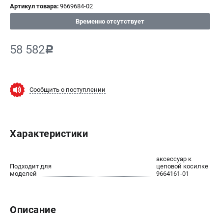
Артикул товара:
9669684-02
СРАВНЕНИЕ
(
0
)
Временно отсутствует
ИЗБРАННОЕ
(
0
)
58 582
c
МАГАЗИНЫ
СЕРВИС
Сообщить о поступлении
ПОДДЕРЖКА
Сервисный центр
Характеристики
Нашли дешевле?
Политика обработки персональных данных
аксессуар к
Подходит для
цеповой косилке
моделей
9664161-01
ИНФОРМАЦИЯ
О компании
Новости
Описание
Юридическим лицам