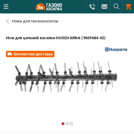
0 
Ножи для газонокосилок
₽
САНКТ-ПЕТЕРБУРГ
Нож для цеповой косилки HUSQVARNA (9669684-02)
+7 (812) 615-80-17
- ЗАКАЗ ИЗДЕЛИЙ
Бесплатная доставка
+7 (8112) 59-12-69
- ЗАКАЗ ЗАПЧАСТЕЙ
ЗАКАЗАТЬ ЗАПЧАСТЬ
ВХОД ИЛИ РЕГИСТРАЦИЯ
КАТАЛОГ
АКЦИИ