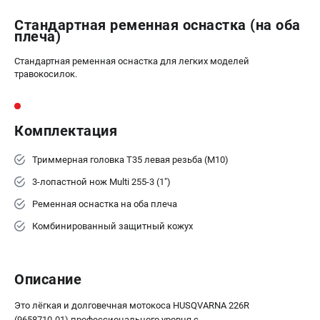
офертой
Стандартная ременная оснастка (на оба
проспект Александровской Фермы, 29АЛ
плеча)
8 (812) 615-80-17
Режим работы колл-центра:
Стандартная ременная оснастка для легких моделей
пн-пт - с 9:00 до 18:00
травокосилок.
сб - с 10:00 до 18:00
вс - выходной
ЗАКАЗ ЗАПЧАСТЕЙ
+7 (8112) 59-12-69
Комплектация
zakaz@gazonokosilka-spb.ru
Триммерная головка T35 левая резьба (M10)
3-лопастной нож Multi 255-3 (1")
Ременная оснастка на оба плеча
Комбинированный защитный кожух
Описание
Это лёгкая и долговечная мотокоса HUSQVARNA 226R
(9658710-01) профессионального уровня с