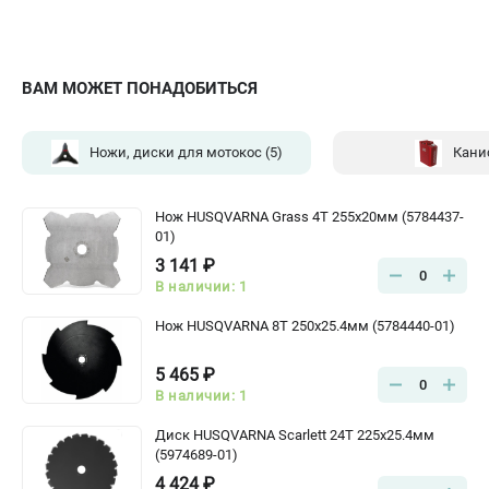
ВАМ МОЖЕТ ПОНАДОБИТЬСЯ
Ножи, диски для мотокос
(5)
Кани
Нож HUSQVARNA Grass 4Т 255х20мм (5784437-
01)
3 141 ₽
0
В наличии: 1
Нож HUSQVARNA 8Т 250х25.4мм (5784440-01)
5 465 ₽
0
В наличии: 1
Диск HUSQVARNA Scarlett 24Т 225х25.4мм
(5974689-01)
4 424 ₽