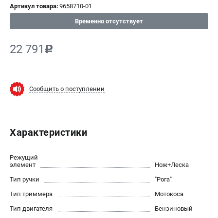
Артикул товара:
9658710-01
СРАВНЕНИЕ
(
0
)
Временно отсутствует
ИЗБРАННОЕ
(
0
)
22 791
c
МАГАЗИНЫ
СЕРВИС
Сообщить о поступлении
ПОДДЕРЖКА
Сервисный центр
Характеристики
Нашли дешевле?
Политика обработки персональных данных
Режущий
элемент
Нож+Леска
ИНФОРМАЦИЯ
Тип ручки
"Рога"
О компании
Тип триммера
Мотокоса
Новости
Тип двигателя
Бензиновый
Юридическим лицам