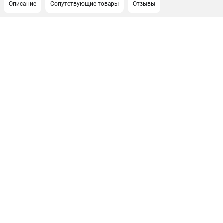
Описание
Сопутствующие товары
Отзывы
ПОДДЕРЖКА
Сервисный центр
Нашли дешевле?
Политика обработки персональных данных
ИНФОРМАЦИЯ
О компании
Новости
Юридическим лицам
Как нас найти
Пользовательское соглашение
Способы оплаты