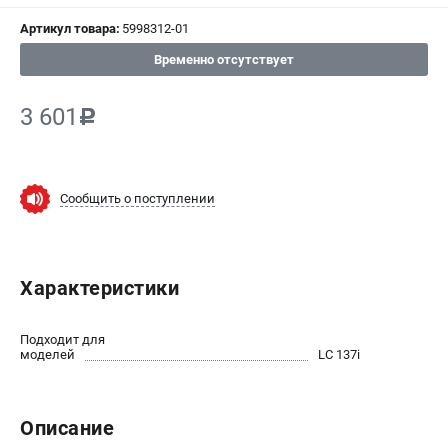
СРАВНЕНИЕ
(
0
)
Артикул товара:
5998312-01
Временно отсутствует
ИЗБРАННОЕ
(
0
)
3 601
c
МАГАЗИНЫ
СЕРВИС
Сообщить о поступлении
ПОДДЕРЖКА
Сервисный центр
Нашли дешевле?
Характеристики
Политика обработки персональных данных
Подходит для
моделей
LC 137i
ИНФОРМАЦИЯ
О компании
Новости
Описание
Юридическим лицам