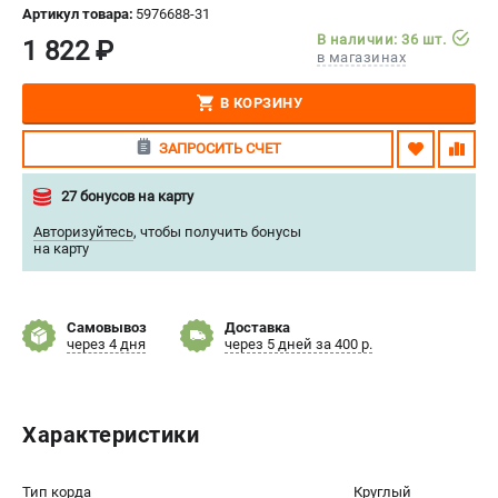
Артикул товара:
5976688-31
СРАВНЕНИЕ
(
0
)
В наличии: 36 шт.
1 822 ₽
в магазинах
ИЗБРАННОЕ
(
0
)
В КОРЗИНУ
МАГАЗИНЫ
ЗАПРОСИТЬ СЧЕТ
СЕРВИС
27 бонусов на карту
Авторизуйтесь
,
чтобы получить бонусы
ПОДДЕРЖКА
на карту
Сервисный центр
Нашли дешевле?
Самовывоз
Доставка
Политика обработки персональных данных
через 4 дня
через 5 дней за 400 р.
ИНФОРМАЦИЯ
Характеристики
О компании
Новости
Юридическим лицам
Тип корда
Круглый