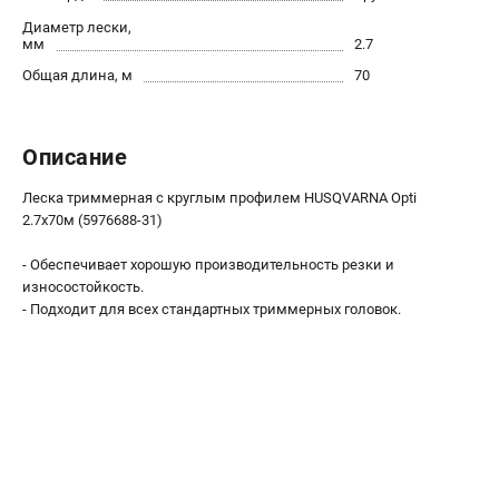
Как нас найти
Диаметр лески,
мм
2.7
Пользовательское соглашение
Способы оплаты
Общая длина, м
70
САДОВАЯ ТЕХНИКА
Описание
Аэраторы и скарификаторы
Газонокосилки
Леска триммерная с круглым профилем HUSQVARNA Opti
2.7х70м (5976688-31)
Принадлежности и аксессуары
Расходные материалы
- Обеспечивает хорошую производительность резки и
Садовые райдеры
износостойкость.
Садовые тракторы
- Подходит для всех стандартных триммерных головок.
Средства защиты
Триммеры и мотокосы
ТЕЛЕФОН (САНКТ-ПЕТЕРБУРГ)
+7 (812) 615-80-17
Информация размещённая на сайте не является публичной