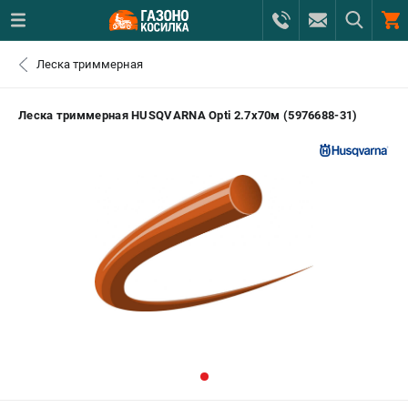
0 
Леска триммерная
₽
САНКТ-ПЕТЕРБУРГ
Леска триммерная HUSQVARNA Opti 2.7х70м (5976688-31)
+7 (812) 615-80-17
- ЗАКАЗ ИЗДЕЛИЙ
+7 (8112) 59-12-69
- ЗАКАЗ ЗАПЧАСТЕЙ
ЗАКАЗАТЬ ЗАПЧАСТЬ
ВХОД ИЛИ РЕГИСТРАЦИЯ
КАТАЛОГ
АКЦИИ