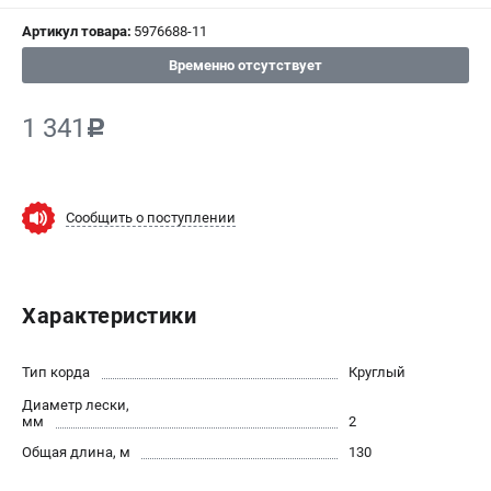
СРАВНЕНИЕ
(
0
)
Артикул товара:
5976688-11
Временно отсутствует
ИЗБРАННОЕ
(
0
)
1 341
c
МАГАЗИНЫ
СЕРВИС
Сообщить о поступлении
ПОДДЕРЖКА
Сервисный центр
Нашли дешевле?
Характеристики
Политика обработки персональных данных
Тип корда
Круглый
ИНФОРМАЦИЯ
Диаметр лески,
мм
2
О компании
Общая длина, м
130
Новости
Юридическим лицам