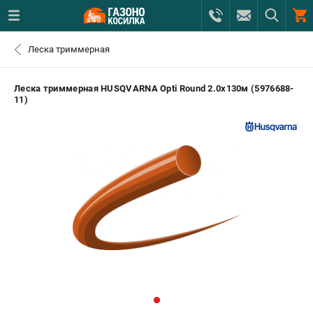
0 
Леска триммерная
₽
САНКТ-ПЕТЕРБУРГ
Леска триммерная HUSQVARNA Opti Round 2.0х130м (5976688-
11)
+7 (812) 615-80-17
- ЗАКАЗ ИЗДЕЛИЙ
+7 (8112) 59-12-69
- ЗАКАЗ ЗАПЧАСТЕЙ
ЗАКАЗАТЬ ЗАПЧАСТЬ
ВХОД ИЛИ РЕГИСТРАЦИЯ
КАТАЛОГ
АКЦИИ