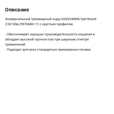
Как нас найти
Описание
Пользовательское соглашение
Способы оплаты
Универсальный триммерный корд HUSQVARNA Opti Round
2.0х130м (5976688-11) с круглым профилем.
САДОВАЯ ТЕХНИКА
- Обеспечивает хорошую производительность кошения и
Аэраторы и скарификаторы
обладает высокой прочностью при широком спектре
применений.
Газонокосилки
- Подходит для всех стандартных триммерных головок.
Принадлежности и аксессуары
Расходные материалы
Садовые райдеры
Садовые тракторы
Средства защиты
Триммеры и мотокосы
ТЕЛЕФОН (САНКТ-ПЕТЕРБУРГ)
+7 (812) 615-80-17
Информация размещённая на сайте не является публичной