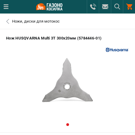
0 
Ножи, диски для мотокос
₽
САНКТ-ПЕТЕРБУРГ
Нож HUSQVARNA Multi 3Т 300х20мм (5784446-01)
+7 (812) 615-80-17
- ЗАКАЗ ИЗДЕЛИЙ
+7 (8112) 59-12-69
- ЗАКАЗ ЗАПЧАСТЕЙ
ЗАКАЗАТЬ ЗАПЧАСТЬ
ВХОД ИЛИ РЕГИСТРАЦИЯ
КАТАЛОГ
АКЦИИ