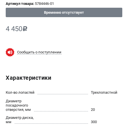
Артикул товара:
5784446-01
СРАВНЕНИЕ
(
0
)
Временно отсутствует
ИЗБРАННОЕ
(
0
)
4 450
c
МАГАЗИНЫ
СЕРВИС
Сообщить о поступлении
ПОДДЕРЖКА
Сервисный центр
Характеристики
Нашли дешевле?
Политика обработки персональных данных
Кол-во лопастей
Трехлопастной
Диаметр
ИНФОРМАЦИЯ
посадочного
отверстия, мм
20
О компании
Диаметр диска,
Новости
мм
300
Юридическим лицам