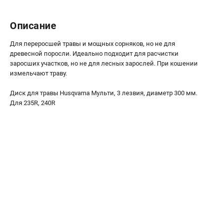
Как нас найти
Пользовательское соглашение
Описание
Способы оплаты
Для переросшей травы и мощных сорняков, но не для
древесной поросли. Идеально подходит для расчистки
САДОВАЯ ТЕХНИКА
заросших участков, но не для лесных зарослей. При кошении
измельчают траву.
Аэраторы и скарификаторы
Газонокосилки
Диск для травы Husqvarna Мульти, 3 лезвия, диаметр 300 мм.
Принадлежности и аксессуары
Для 235R, 240R
Расходные материалы
Садовые райдеры
Садовые тракторы
Средства защиты
Триммеры и мотокосы
ТЕЛЕФОН (САНКТ-ПЕТЕРБУРГ)
+7 (812) 615-80-17
Информация размещённая на сайте не является публичной