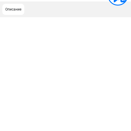
Описание
ПОДДЕРЖКА
Сервисный центр
Нашли дешевле?
Политика обработки персональных данных
ИНФОРМАЦИЯ
О компании
Новости
Юридическим лицам
Как нас найти
Пользовательское соглашение