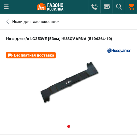
0 
Ножи для газонокосилок
₽
САНКТ-ПЕТЕРБУРГ
Нож для г/к LC353VE [53см] HUSQVARNA (5104364-10)
+7 (812) 615-80-17
- ЗАКАЗ ИЗДЕЛИЙ
Бесплатная доставка
+7 (8112) 59-12-69
- ЗАКАЗ ЗАПЧАСТЕЙ
ЗАКАЗАТЬ ЗАПЧАСТЬ
ВХОД ИЛИ РЕГИСТРАЦИЯ
КАТАЛОГ
АКЦИИ