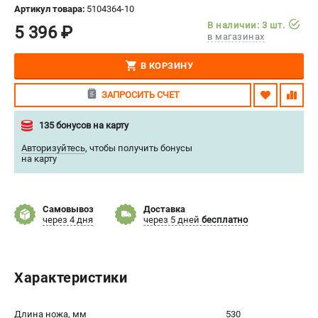
Артикул товара:
5104364-10
СРАВНЕНИЕ
(
0
)
В наличии: 3 шт.
5 396 ₽
в магазинах
ИЗБРАННОЕ
(
0
)
В КОРЗИНУ
МАГАЗИНЫ
ЗАПРОСИТЬ СЧЕТ
СЕРВИС
135 бонусов на карту
Авторизуйтесь
,
чтобы получить бонусы
ПОДДЕРЖКА
на карту
Сервисный центр
Нашли дешевле?
Самовывоз
Доставка
Политика обработки персональных данных
через 4 дня
через 5 дней
бесплатно
ИНФОРМАЦИЯ
Характеристики
О компании
Новости
Юридическим лицам
Длина ножа, мм
530