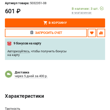
Артикул товара:
5032351-08
СРАВНЕНИЕ
(
0
)
В наличии: 3 шт.
601 ₽
в магазинах
ИЗБРАННОЕ
(
0
)
В КОРЗИНУ
МАГАЗИНЫ
ЗАПРОСИТЬ СЧЕТ
СЕРВИС
9 бонусов на карту
Авторизуйтесь
,
чтобы получить бонусы
ПОДДЕРЖКА
на карту
Сервисный центр
Нашли дешевле?
Доставка
Политика обработки персональных данных
через 5 дней за 400 р.
ИНФОРМАЦИЯ
Характеристики
О компании
Новости
Юридическим лицам
Тактность