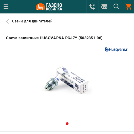
0 
Свечи для двигателей
₽
САНКТ-ПЕТЕРБУРГ
Свеча зажигания HUSQVARNA RCJ7Y (5032351-08)
+7 (812) 615-80-17
- ЗАКАЗ ИЗДЕЛИЙ
+7 (8112) 59-12-69
- ЗАКАЗ ЗАПЧАСТЕЙ
ЗАКАЗАТЬ ЗАПЧАСТЬ
ВХОД ИЛИ РЕГИСТРАЦИЯ
КАТАЛОГ
АКЦИИ