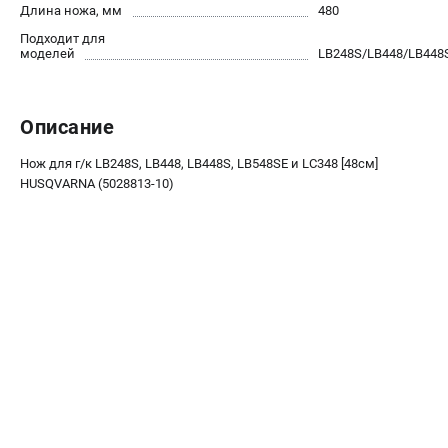
Длина ножа, мм
480
Как нас найти
Подходит для
Пользовательское соглашение
моделей
LB248S/LB448/LB448
Способы оплаты
САДОВАЯ ТЕХНИКА
Описание
Аэраторы и скарификаторы
Нож для г/к LB248S, LB448, LB448S, LB548SE и LC348 [48см]
Газонокосилки
HUSQVARNA (5028813-10)
Принадлежности и аксессуары
Расходные материалы
Садовые райдеры
Садовые тракторы
Средства защиты
Триммеры и мотокосы
ТЕЛЕФОН (САНКТ-ПЕТЕРБУРГ)
+7 (812) 615-80-17
Информация размещённая на сайте не является публичной