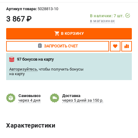
СРАВНЕНИЕ
(
0
)
Артикул товара:
5028813-10
В наличии: 7 шт.
3 867 ₽
в магазинах
ИЗБРАННОЕ
(
0
)
В КОРЗИНУ
МАГАЗИНЫ
ЗАПРОСИТЬ СЧЕТ
СЕРВИС
97 бонусов на карту
ПОДДЕРЖКА
Авторизуйтесь
,
чтобы получить бонусы
на карту
Сервисный центр
Нашли дешевле?
Политика обработки персональных данных
Самовывоз
Доставка
через 4 дня
через 5 дней за 150 р.
ИНФОРМАЦИЯ
О компании
Характеристики
Новости
Юридическим лицам