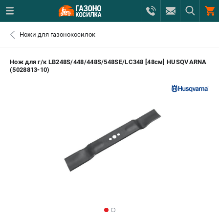
0 
Ножи для газонокосилок
₽
САНКТ-ПЕТЕРБУРГ
Нож для г/к LB248S/448/448S/548SE/LC348 [48см] HUSQVARNA
(5028813-10)
+7 (812) 615-80-17
- ЗАКАЗ ИЗДЕЛИЙ
+7 (8112) 59-12-69
- ЗАКАЗ ЗАПЧАСТЕЙ
ЗАКАЗАТЬ ЗАПЧАСТЬ
ВХОД ИЛИ РЕГИСТРАЦИЯ
КАТАЛОГ
АКЦИИ