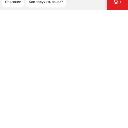
Описание
Как получить заказ?
ПОДДЕРЖКА
Сервисный центр
Нашли дешевле?
Политика обработки персональных данных
ИНФОРМАЦИЯ
О компании
Новости
Юридическим лицам
Как нас найти
Пользовательское соглашение
Способы оплаты