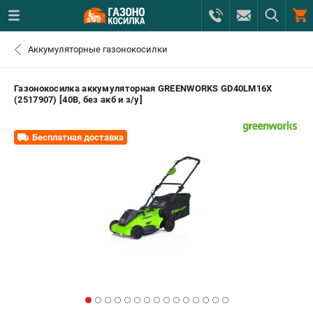
0 
Аккумуляторные газонокосилки
₽
САНКТ-ПЕТЕРБУРГ
Газонокосилка аккумуляторная GREENWORKS GD40LM16X
(2517907) [40В, без акб и з/у]
+7 (812) 615-80-17
- ЗАКАЗ ИЗДЕЛИЙ
Бесплатная доставка
+7 (8112) 59-12-69
- ЗАКАЗ ЗАПЧАСТЕЙ
ЗАКАЗАТЬ ЗАПЧАСТЬ
ВХОД ИЛИ РЕГИСТРАЦИЯ
КАТАЛОГ
АКЦИИ