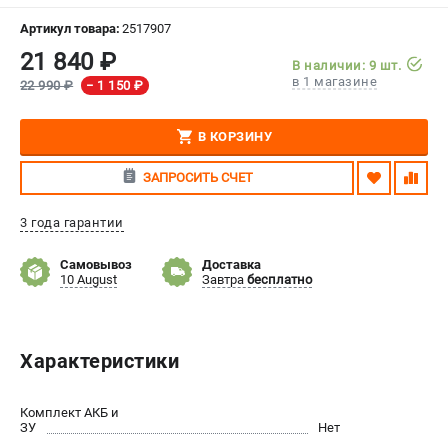
СРАВНЕНИЕ
(
0
)
Артикул товара:
2517907
21 840 ₽
В наличии: 9 шт.
ИЗБРАННОЕ
(
0
)
в 1 магазине
22 990 ₽
− 1 150 ₽
МАГАЗИНЫ
В КОРЗИНУ
СЕРВИС
ЗАПРОСИТЬ СЧЕТ
ПОДДЕРЖКА
3 года гарантии
Сервисный центр
Самовывоз
Доставка
Нашли дешевле?
10 August
Завтра
бесплатно
Политика обработки персональных данных
Характеристики
ИНФОРМАЦИЯ
О компании
Комплект АКБ и
Новости
ЗУ
Нет
Юридическим лицам