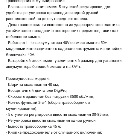
травосборник и мульчирование.
- Высота скашивания имеет 5 ступеней регулировки, для
удобства регулировка производится одной ручкой
расположенной на деке у переднего колеса.
- Дека газонокосилки выполнена из ударопрочного пластика,
устойчивого к попаданию посторонних предметов, таких как
небольшие камни.
- Работа от Li-ion аккумулятора 40V совместимого с 50+
моделями инновационного садового инструмента из линейки
Greenworks 40V.
- Батарейный отсек имеет увеличенный размер для установки
аккумулятора большой емкости на 8А*ч.
Преимущества модели:
- Ширина скашивания 40 см;
- Бесщеточный двигатель DigiPro;
- Скорость вращения без нагрузки 3500 об./мин;
- Кол-во функций 2-в-1 (сбор в травосборник и
мульчирование);
- 5 ступеней регулировки высоты скашивания 30-85 мм;
- Регулировка высоты скашивания одной ручкой;
- Емкость травосборника 45 л;
- Кнопка-предохранитель от случайного включения;