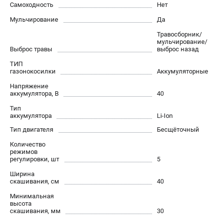
Самоходность
Нет
Как нас найти
Мульчирование
Да
Пользовательское соглашение
Способы оплаты
Травосборник/
мульчирование/
Выброс травы
выброс назад
САДОВАЯ ТЕХНИКА
ТИП
газонокосилки
Аккумуляторные
Аэраторы и скарификаторы
Напряжение
Газонокосилки
аккумулятора, В
40
Принадлежности и аксессуары
Тип
Расходные материалы
аккумулятора
Li-Ion
Садовые райдеры
Тип двигателя
Бесщёточный
Садовые тракторы
Количество
Средства защиты
режимов
регулировки, шт
5
Триммеры и мотокосы
Ширина
скашивания, см
40
ТЕЛЕФОН (САНКТ-ПЕТЕРБУРГ)
Минимальная
+7 (812) 615-80-17
высота
скашивания, мм
30
Информация размещённая на сайте не является публичной