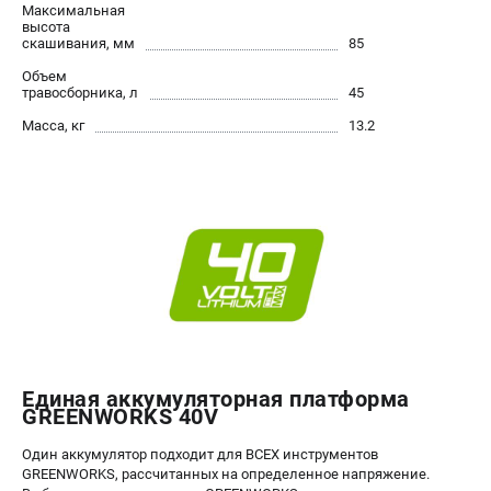
офертой
Максимальная
высота
скашивания, мм
проспект Александровской Фермы, 29АЛ
85
8 (812) 615-80-17
Объем
Режим работы колл-центра:
травосборника, л
45
пн-пт - с 9:00 до 18:00
сб - с 10:00 до 18:00
Масса, кг
13.2
вс - выходной
ЗАКАЗ ЗАПЧАСТЕЙ
+7 (8112) 59-12-69
zakaz@gazonokosilka-spb.ru
Единая аккумуляторная платформа
GREENWORKS 40V
Один аккумулятор подходит для ВСЕХ инструментов
GREENWORKS, рассчитанных на определенное напряжение.