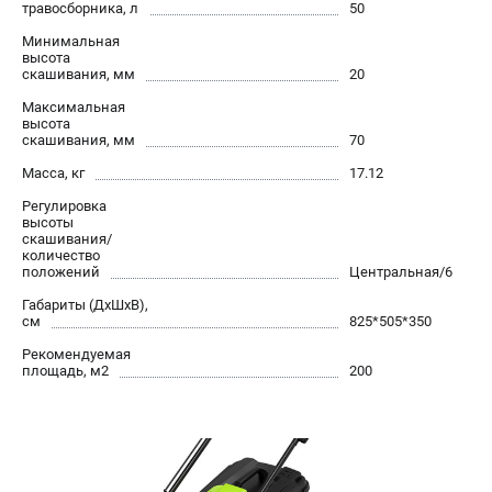
офертой
травосборника, л
50
Минимальная
проспект Александровской Фермы, 29АЛ
высота
8 (812) 615-80-17
скашивания, мм
20
Режим работы колл-центра:
пн-пт - с 9:00 до 18:00
Максимальная
сб - с 10:00 до 18:00
высота
скашивания, мм
70
вс - выходной
Масса, кг
17.12
ЗАКАЗ ЗАПЧАСТЕЙ
+7 (8112) 59-12-69
Регулировка
высоты
zakaz@gazonokosilka-spb.ru
скашивания/
количество
положений
Центральная/6
Габариты (ДхШхВ),
см
825*505*350
Рекомендуемая
площадь, м2
200