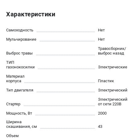
Как нас найти
Пользовательское соглашение
Характеристики
Способы оплаты
Самоходность
Нет
САДОВАЯ ТЕХНИКА
Мульчирование
Нет
Аэраторы и скарификаторы
Травосборник/
Выброс травы
выброс назад
Газонокосилки
Принадлежности и аксессуары
ТИП
газонокосилки
Электрические
Расходные материалы
Материал
Садовые райдеры
корпуса
Пластик
Садовые тракторы
Тип двигателя
Электрический
Средства защиты
Электрический
Триммеры и мотокосы
Стартер
от сети 220В
Мощность, Вт
2000
ТЕЛЕФОН (САНКТ-ПЕТЕРБУРГ)
Ширина
+7 (812) 615-80-17
скашивания, см
43
Информация размещённая на сайте не является публичной
Объем