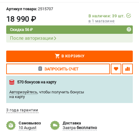
СРАВНЕНИЕ
(
0
)
Артикул товара:
2515707
В наличии: 39 шт.
18 990 ₽
в 1 магазине
ИЗБРАННОЕ
(
0
)
Скидка 56 ₽
После авторизации
МАГАЗИНЫ
СЕРВИС
В КОРЗИНУ
ПОДДЕРЖКА
ЗАПРОСИТЬ СЧЕТ
Сервисный центр
570 бонусов на карту
Нашли дешевле?
Авторизуйтесь
,
чтобы получить бонусы
Политика обработки персональных данных
на карту
3 года гарантии
ИНФОРМАЦИЯ
О компании
Самовывоз
Доставка
10 August
Завтра
бесплатно
Новости
Юридическим лицам