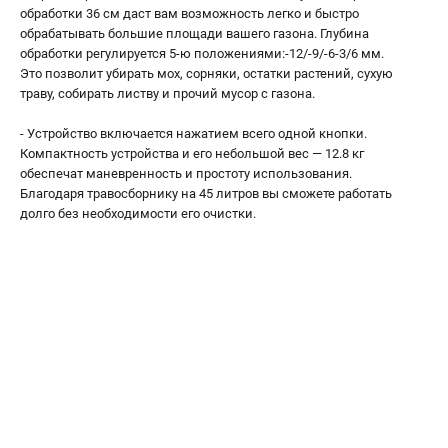
офертой
обработки 36 см даст вам возможность легко и быстро
обрабатывать большие площади вашего газона. Глубина
проспект Александровской Фермы, 29АЛ
обработки регулируется 5-ю положениями:-12/-9/-6-3/6 мм.
8 (812) 615-80-17
Это позволит убирать мох, сорняки, остатки растений, сухую
Режим работы колл-центра:
траву, собирать листву и прочий мусор с газона.
пн-пт - с 9:00 до 18:00
сб - с 10:00 до 18:00
вс - выходной
- Устройство включается нажатием всего одной кнопки.
Компактность устройства и его небольшой вес — 12.8 кг
ЗАКАЗ ЗАПЧАСТЕЙ
обеспечат маневренность и простоту использования.
+7 (8112) 59-12-69
Благодаря травосборнику на 45 литров вы сможете работать
zakaz@gazonokosilka-spb.ru
долго без необходимости его очистки.