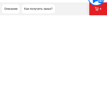
Описание
Как получить заказ?
ПОДДЕРЖКА
Сервисный центр
Нашли дешевле?
Политика обработки персональных данных
ИНФОРМАЦИЯ
О компании
Новости
Юридическим лицам
Как нас найти
Пользовательское соглашение