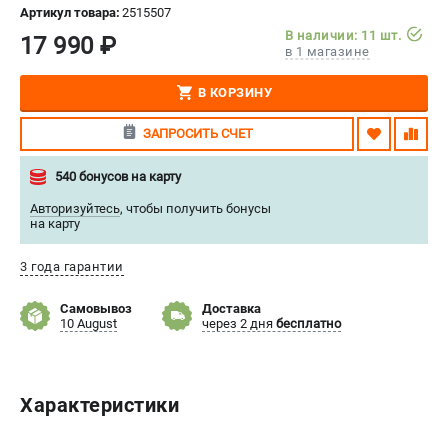
Артикул товара:
2515507
СРАВНЕНИЕ
(
0
)
В наличии: 11 шт.
17 990 ₽
в 1 магазине
ИЗБРАННОЕ
(
0
)
В КОРЗИНУ
МАГАЗИНЫ
ЗАПРОСИТЬ СЧЕТ
СЕРВИС
540 бонусов на карту
Авторизуйтесь
,
чтобы получить бонусы
ПОДДЕРЖКА
на карту
Сервисный центр
3 года гарантии
Нашли дешевле?
Политика обработки персональных данных
Самовывоз
Доставка
10 August
через 2 дня
бесплатно
ИНФОРМАЦИЯ
О компании
Характеристики
Новости
Юридическим лицам