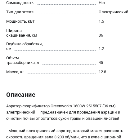
Самоходность
Нет
Как нас найти
Тип двигателя
Электрический
Пользовательское соглашение
Способы оплаты
Мощность, кВт
1.5
Ширина
скашивания, см
36
САДОВАЯ ТЕХНИКА
Глубина обработки,
Аэраторы и скарификаторы
см
1.2
Газонокосилки
Объем
Принадлежности и аксессуары
травосборника, л
45
Расходные материалы
Масса, кг
12.8
Садовые райдеры
Садовые тракторы
Описание
Средства защиты
Триммеры и мотокосы
Аэратор-скарификатор Greenworks 1600W 2515507 (36 см)
электрический — предназначен для проведения аэрации и
очистки почвы от остатков сухой травы и опавшей листвы!
ТЕЛЕФОН (САНКТ-ПЕТЕРБУРГ)
+7 (812) 615-80-17
- Мощный электрический аэратор, который может развивать
Информация размещённая на сайте не является публичной
скорость вращения вала 3 200 об/мин, что в купе с шириной