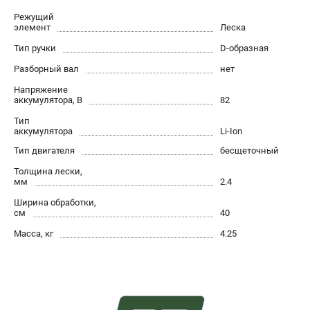
Как нас найти
Режущий
элемент
Леска
Пользовательское соглашение
Способы оплаты
Тип ручки
D-образная
Разборный вал
нет
САДОВАЯ ТЕХНИКА
Напряжение
аккумулятора, В
82
Аэраторы и скарификаторы
Тип
Газонокосилки
аккумулятора
Li-Ion
Принадлежности и аксессуары
Тип двигателя
бесщеточный
Расходные материалы
Толщина лески,
Садовые райдеры
мм
2.4
Садовые тракторы
Ширина обработки,
Средства защиты
см
40
Триммеры и мотокосы
Масса, кг
4.25
ТЕЛЕФОН (САНКТ-ПЕТЕРБУРГ)
+7 (812) 615-80-17
Информация размещённая на сайте не является публичной