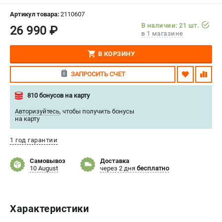
СРАВНЕНИЕ
(
0
)
Артикул товара:
2110607
В наличии: 21 шт.
26 990 ₽
в 1 магазине
ИЗБРАННОЕ
(
0
)
В КОРЗИНУ
МАГАЗИНЫ
ЗАПРОСИТЬ СЧЕТ
СЕРВИС
810 бонусов на карту
ПОДДЕРЖКА
Авторизуйтесь
,
чтобы получить бонусы
на карту
Сервисный центр
Нашли дешевле?
1 год гарантии
Политика обработки персональных данных
Самовывоз
Доставка
10 August
через 2 дня
бесплатно
ИНФОРМАЦИЯ
О компании
Новости
Характеристики
Юридическим лицам