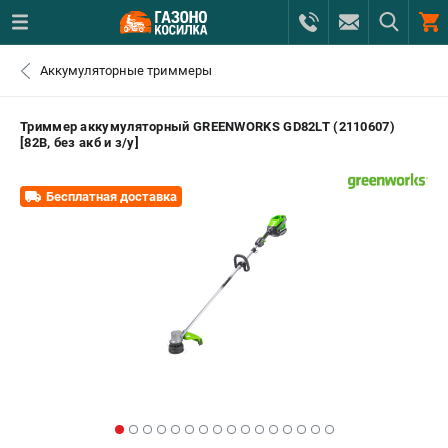
0 
Аккумуляторные триммеры
₽
САНКТ-ПЕТЕРБУРГ
Триммер аккумуляторный GREENWORKS GD82LT (2110607)
[82В, без акб и з/у]
+7 (812) 615-80-17
- ЗАКАЗ ИЗДЕЛИЙ
Бесплатная доставка
+7 (8112) 59-12-69
- ЗАКАЗ ЗАПЧАСТЕЙ
ЗАКАЗАТЬ ЗАПЧАСТЬ
ВХОД ИЛИ РЕГИСТРАЦИЯ
КАТАЛОГ
АКЦИИ