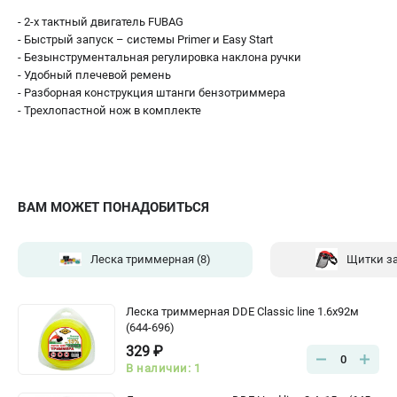
- 2-х тактный двигатель FUBAG
- Быстрый запуск – системы Primer и Easy Start
- Безынструментальная регулировка наклона ручки
- Удобный плечевой ремень
- Разборная конструкция штанги бензотриммера
- Трехлопастной нож в комплекте
ВАМ МОЖЕТ ПОНАДОБИТЬСЯ
Леска триммерная
(8)
Щитки з
Леска триммерная DDE Classic line 1.6x92м
(644-696)
329 ₽
0
В наличии: 1