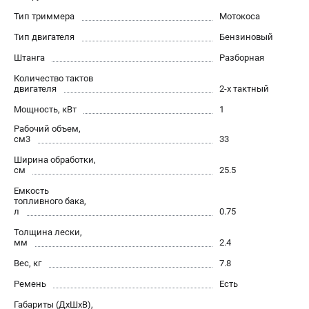
Как нас найти
Тип триммера
Мотокоса
Пользовательское соглашение
Тип двигателя
Бензиновый
Способы оплаты
Штанга
Разборная
Количество тактов
САДОВАЯ ТЕХНИКА
двигателя
2-х тактный
Аэраторы и скарификаторы
Мощность, кВт
1
Газонокосилки
Рабочий объем,
Принадлежности и аксессуары
см3
33
Расходные материалы
Ширина обработки,
см
25.5
Садовые райдеры
Садовые тракторы
Емкость
топливного бака,
Средства защиты
л
0.75
Триммеры и мотокосы
Толщина лески,
мм
2.4
Вес, кг
7.8
ТЕЛЕФОН (САНКТ-ПЕТЕРБУРГ)
+7 (812) 615-80-17
Ремень
Есть
Информация размещённая на сайте не является публичной
Габариты (ДхШхВ),