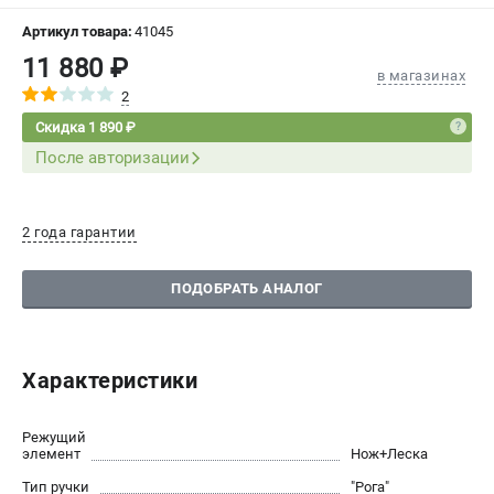
СРАВНЕНИЕ
(
0
)
Артикул товара:
41045
11 880 ₽
в магазинах
ИЗБРАННОЕ
(
0
)
2
Скидка 1 890 ₽
МАГАЗИНЫ
После авторизации
СЕРВИС
2 года гарантии
ПОДДЕРЖКА
Сервисный центр
ПОДОБРАТЬ АНАЛОГ
Нашли дешевле?
Политика обработки персональных данных
Характеристики
ИНФОРМАЦИЯ
О компании
Режущий
элемент
Нож+Леска
Новости
Юридическим лицам
Тип ручки
"Рога"