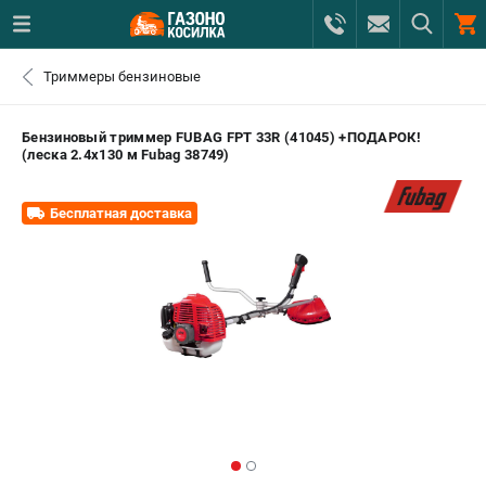
0 
Триммеры бензиновые
₽
САНКТ-ПЕТЕРБУРГ
Бензиновый триммер FUBAG FPT 33R (41045) +ПОДАРОК!
(леска 2.4х130 м Fubag 38749)
+7 (812) 615-80-17
- ЗАКАЗ ИЗДЕЛИЙ
Бесплатная доставка
+7 (8112) 59-12-69
- ЗАКАЗ ЗАПЧАСТЕЙ
ЗАКАЗАТЬ ЗАПЧАСТЬ
ВХОД ИЛИ РЕГИСТРАЦИЯ
КАТАЛОГ
АКЦИИ