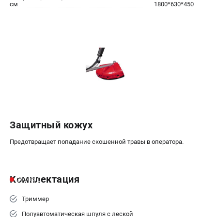
офертой
см
1800*630*450
проспект Александровской Фермы, 29АЛ
8 (812) 615-80-17
Режим работы колл-центра:
пн-пт - с 9:00 до 18:00
сб - с 10:00 до 18:00
вс - выходной
ЗАКАЗ ЗАПЧАСТЕЙ
+7 (8112) 59-12-69
zakaz@gazonokosilka-spb.ru
Защитный кожух
Предотвращает попадание скошенной травы в оператора.
Комплектация
Триммер
Полуавтоматическая шпуля с леской