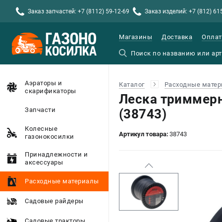
Заказ запчастей: +7 (8112) 59-12-69
Заказ изделий: +7 (812) 61
Магазины
Доставка
Оплат
Аэраторы и
Каталог
Расходные мате
скарификаторы
Леска триммерн
Запчасти
(38743)
Колесные
Артикул товара:
38743
газонокосилки
Принадлежности и
аксессуары
Расходные материалы
Садовые райдеры
Садовые тракторы