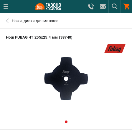
0 
Ножи, диски для мотокос
₽
САНКТ-ПЕТЕРБУРГ
Нож FUBAG 4Т 255х25.4 мм (38740)
+7 (812) 615-80-17
- ЗАКАЗ ИЗДЕЛИЙ
+7 (8112) 59-12-69
- ЗАКАЗ ЗАПЧАСТЕЙ
ЗАКАЗАТЬ ЗАПЧАСТЬ
ВХОД ИЛИ РЕГИСТРАЦИЯ
КАТАЛОГ
АКЦИИ