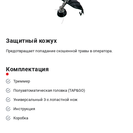
офертой
проспект Александровской Фермы, 29АЛ
8 (812) 615-80-17
Режим работы колл-центра:
пн-пт - с 9:00 до 18:00
сб - с 10:00 до 18:00
вс - выходной
Защитный кожух
ЗАКАЗ ЗАПЧАСТЕЙ
Предотвращает попадание скошенной травы в оператора.
+7 (8112) 59-12-69
zakaz@gazonokosilka-spb.ru
Комплектация
Триммер
Полуавтоматическая головка (TAP&GO)
Универсальный 3-х лопастной нож
Инструкция
Коробка