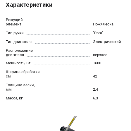
Характеристики
Как нас найти
Пользовательское соглашение
Способы оплаты
Режущий
элемент
Нож+Леска
Тип ручки
"Рога"
САДОВАЯ ТЕХНИКА
Тип двигателя
Электрический
Аэраторы и скарификаторы
Расположение
Газонокосилки
двигателя
верхнее
Принадлежности и аксессуары
Мощность, Вт
1600
Расходные материалы
Ширина обработки,
Садовые райдеры
см
42
Садовые тракторы
Толщина лески,
Средства защиты
мм
2.4
Триммеры и мотокосы
Масса, кг
6.3
ТЕЛЕФОН (САНКТ-ПЕТЕРБУРГ)
+7 (812) 615-80-17
Информация размещённая на сайте не является публичной