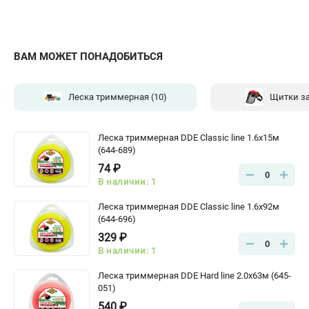
ВАМ МОЖЕТ ПОНАДОБИТЬСЯ
Леска триммерная
(10)
Щитки з
Леска триммерная DDE Classic line 1.6x15м
(644-689)
74 ₽
0
В наличии: 1
Леска триммерная DDE Classic line 1.6x92м
(644-696)
329 ₽
0
В наличии: 1
Леска триммерная DDE Hard line 2.0x63м (645-
051)
540 ₽