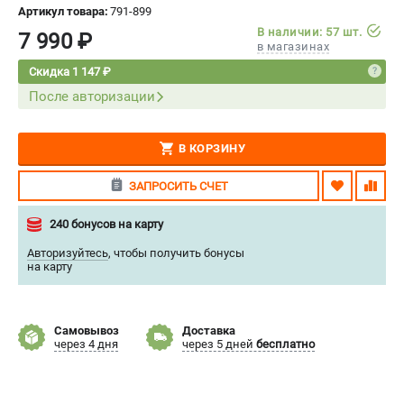
Артикул товара:
791-899
СРАВНЕНИЕ
(
0
)
В наличии: 57 шт.
7 990 ₽
в магазинах
ИЗБРАННОЕ
(
0
)
Скидка 1 147 ₽
После авторизации
МАГАЗИНЫ
В КОРЗИНУ
СЕРВИС
ЗАПРОСИТЬ СЧЕТ
ПОДДЕРЖКА
240 бонусов на карту
Сервисный центр
Нашли дешевле?
Авторизуйтесь
,
чтобы получить бонусы
на карту
Политика обработки персональных данных
ИНФОРМАЦИЯ
Самовывоз
Доставка
через 4 дня
через 5 дней
бесплатно
О компании
Новости
Юридическим лицам