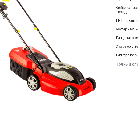
Выброс тра
назад
ТИП газоно
Материал к
Тип двигате
Стартер : Э
Тип травос
Полный сп