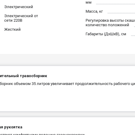
мм
Электрический
Масса, кг
Электрический от
сети 220В
Регулировка высоты скаш
количество положений
Жесткий
Габариты (ДхШхВ), см
ительный травосборник
борник объемом 35 литров увеличивает продолжительность рабочего ци
ая рукоятка
ствует комфортному ведению газонокосилки.