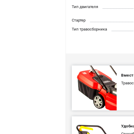
Тип двигателя
Стартер
Тип травосборника
Вмест
Травос
Удобн
Способ