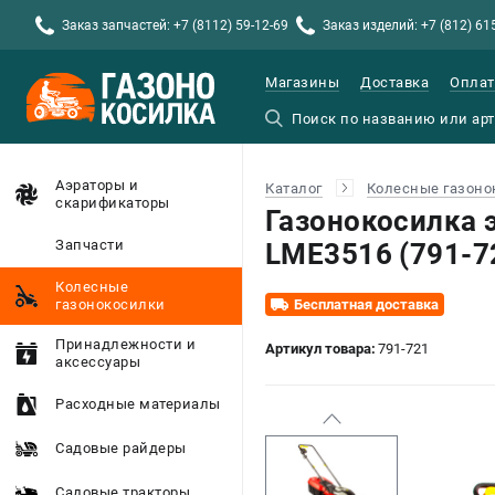
Заказ запчастей: +7 (8112) 59-12-69
Заказ изделий: +7 (812) 61
Магазины
Доставка
Оплат
Аэраторы и
Каталог
Колесные газоно
скарификаторы
Газонокосилка 
Запчасти
LME3516 (791-7
Колесные
газонокосилки
Бесплатная доставка
Принадлежности и
Артикул товара:
791-721
аксессуары
Расходные материалы
Садовые райдеры
Садовые тракторы