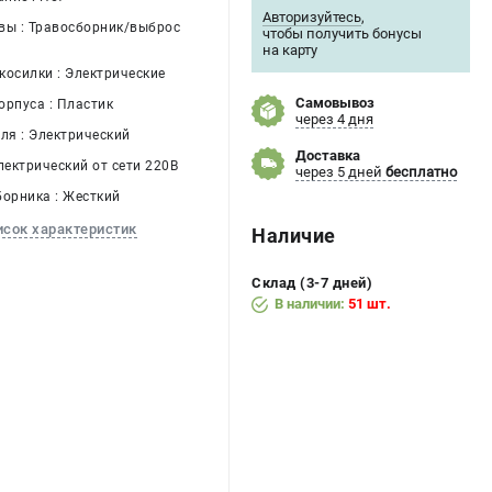
Авторизуйтесь
,
вы : Травосборник/выброс
чтобы получить бонусы
на карту
косилки : Электрические
Самовывоз
орпуса : Пластик
через 4 дня
ля : Электрический
Доставка
лектрический от сети 220В
через 5 дней
бесплатно
борника : Жесткий
исок характеристик
Наличие
Склад (3-7 дней)
В наличии:
51 шт.