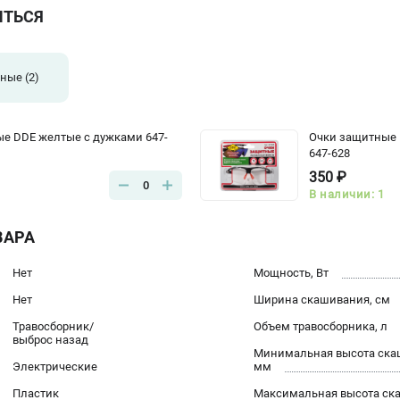
ИТЬСЯ
тные
(2)
е DDE желтые с дужками 647-
Очки защитные 
647-628
350 ₽
0
В наличии: 1
ВАРА
Нет
Мощность, Вт
Нет
Ширина скашивания, см
Травосборник/
Объем травосборника, л
выброс назад
Минимальная высота ска
Электрические
мм
Пластик
Максимальная высота ск