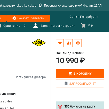
akaz@gazonokosilka-spb.ru
Проспект Александровской Фермы, 29АЛ
Санкт-Петербург
е
Заказать запчасть
0 
Сравнение
0
Вход или регистрация
₽
Нашли дешевле?
10 990 ₽
В КОРЗИНУ
Сертификат дилера
ЗАПРОСИТЬ СЧЕТ
ристики
ть : Нет
330 бонусов на карту
ние : Нет