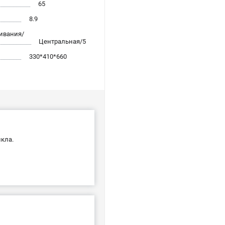
65
8.9
ивания/
Центральная/5
330*410*660
кла.