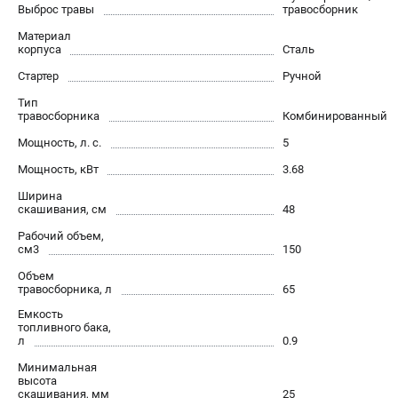
Выброс травы
травосборник
Как нас найти
Материал
Пользовательское соглашение
корпуса
Сталь
Способы оплаты
Стартер
Ручной
Тип
САДОВАЯ ТЕХНИКА
травосборника
Комбинированный
Аэраторы и скарификаторы
Мощность, л. с.
5
Газонокосилки
Мощность, кВт
3.68
Принадлежности и аксессуары
Ширина
Расходные материалы
скашивания, см
48
Садовые райдеры
Рабочий объем,
Садовые тракторы
см3
150
Средства защиты
Объем
травосборника, л
Триммеры и мотокосы
65
Емкость
топливного бака,
л
0.9
ТЕЛЕФОН (САНКТ-ПЕТЕРБУРГ)
+7 (812) 615-80-17
Минимальная
высота
Информация размещённая на сайте не является публичной
скашивания, мм
25