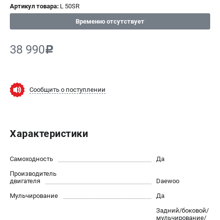
Артикул товара:
L 50SR
СРАВНЕНИЕ
(
0
)
Временно отсутствует
ИЗБРАННОЕ
(
0
)
38 990
c
МАГАЗИНЫ
СЕРВИС
Сообщить о поступлении
ПОДДЕРЖКА
Сервисный центр
Характеристики
Нашли дешевле?
Политика обработки персональных данных
Самоходность
Да
Производитель
ИНФОРМАЦИЯ
двигателя
Daewoo
О компании
Мульчирование
Да
Новости
Задний/боковой/
Юридическим лицам
мульчирование/