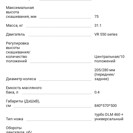
офертой
Максимальная
проспект Александровской Фермы, 29АЛ
высота
скашивания, мм
75
8 (812) 615-80-17
Режим работы колл-центра:
Масса, кг
31.1
пн-пт - с 9:00 до 18:00
сб - с 10:00 до 18:00
Двигатель
VR 550 series
вс - выходной
Регулировка
ЗАКАЗ ЗАПЧАСТЕЙ
высоты
скашивания/
+7 (8112) 59-12-69
количество
Центральная/10
zakaz@gazonokosilka-spb.ru
положений
положений
205/280 мм
(переднее/
Диаметр колеса
заднее)
Емкость масляного
бака, л
0.4
Габариты (ДхШхВ),
см
840*570*500
турбо DLM 460 +
Тип ножа
универсальный
Обороты
двигателя, об/