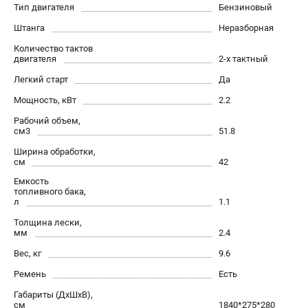
Тип двигателя
Бензиновый
Как нас найти
Штанга
Пользовательское соглашение
Неразборная
Способы оплаты
Количество тактов
двигателя
2-х тактный
Легкий старт
Да
САДОВАЯ ТЕХНИКА
Мощность, кВт
2.2
Аэраторы и скарификаторы
Рабочий объем,
Газонокосилки
см3
51.8
Принадлежности и аксессуары
Ширина обработки,
Расходные материалы
см
42
Садовые райдеры
Емкость
Садовые тракторы
топливного бака,
л
1.1
Средства защиты
Толщина лески,
Триммеры и мотокосы
мм
2.4
Вес, кг
9.6
ТЕЛЕФОН (САНКТ-ПЕТЕРБУРГ)
Ремень
Есть
+7 (812) 615-80-17
Габариты (ДхШхВ),
Информация размещённая на сайте не является публичной
см
1840*275*280