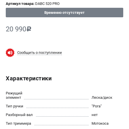
Артикул товара:
DABC 520 PRO
СРАВНЕНИЕ
(
0
)
Временно отсутствует
ИЗБРАННОЕ
(
0
)
20 990
c
МАГАЗИНЫ
СЕРВИС
Сообщить о поступлении
ПОДДЕРЖКА
Сервисный центр
Характеристики
Нашли дешевле?
Политика обработки персональных данных
Режущий
элемент
Леска/диск
ИНФОРМАЦИЯ
Тип ручки
"Рога"
О компании
Разборный вал
нет
Новости
Тип триммера
Мотокоса
Юридическим лицам