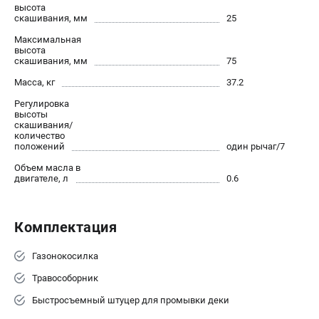
офертой
высота
скашивания, мм
25
проспект Александровской Фермы, 29АЛ
Максимальная
8 (812) 615-80-17
высота
Режим работы колл-центра:
скашивания, мм
75
пн-пт - с 9:00 до 18:00
сб - с 10:00 до 18:00
Масса, кг
37.2
вс - выходной
Регулировка
ЗАКАЗ ЗАПЧАСТЕЙ
высоты
скашивания/
+7 (8112) 59-12-69
количество
zakaz@gazonokosilka-spb.ru
положений
один рычаг/7
Объем масла в
двигателе, л
0.6
Комплектация
Газонокосилка
Травособорник
Быстросъемный штуцер для промывки деки