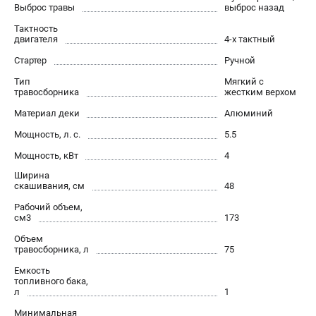
Выброс травы
выброс назад
Как нас найти
Тактность
Пользовательское соглашение
двигателя
4-х тактный
Способы оплаты
Стартер
Ручной
Тип
Мягкий с
САДОВАЯ ТЕХНИКА
травосборника
жестким верхом
Аэраторы и скарификаторы
Материал деки
Алюминий
Газонокосилки
Мощность, л. с.
5.5
Принадлежности и аксессуары
Мощность, кВт
4
Расходные материалы
Ширина
Садовые райдеры
скашивания, см
48
Садовые тракторы
Рабочий объем,
Средства защиты
см3
173
Триммеры и мотокосы
Объем
травосборника, л
75
Емкость
ТЕЛЕФОН (САНКТ-ПЕТЕРБУРГ)
топливного бака,
+7 (812) 615-80-17
л
1
Информация размещённая на сайте не является публичной
Минимальная