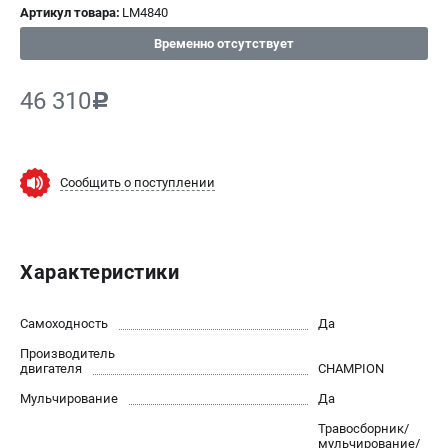
Артикул товара:
LM4840
СРАВНЕНИЕ
(
0
)
Временно отсутствует
ИЗБРАННОЕ
(
0
)
46 310
c
МАГАЗИНЫ
СЕРВИС
Сообщить о поступлении
ПОДДЕРЖКА
Сервисный центр
Характеристики
Нашли дешевле?
Политика обработки персональных данных
Самоходность
Да
Производитель
ИНФОРМАЦИЯ
двигателя
CHAMPION
О компании
Мульчирование
Да
Новости
Травосборник/
Юридическим лицам
мульчирование/