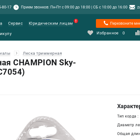
5-80-17
Прием звонков: Пн-Пт с 09:00 до 18:00 | СБ с 10:00 до 16:00
z
а
Сервис
Юридическим лицам
Перезвоните мн
Избранное
0
риалы
Леска триммерная
ная CHAMPION Sky-
(C7054)
Характе
Тип корда :
Диаметр лес
Общая длина