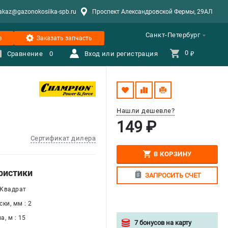
akaz@gazonokosilka-spb.ru
Проспект Александровской Фермы, 29АЛ
Санкт-Петербург
е
Заказать запчасть
0 
Сравнение
0
Вход или регистрация
₽
Нашли дешевле?
149 ₽
Сертификат дилера
В КОРЗИНУ
ристики
ЗАПРОСИТЬ СЧЕТ
 Квадрат
ки, мм : 2
, м : 15
7 бонусов на карту