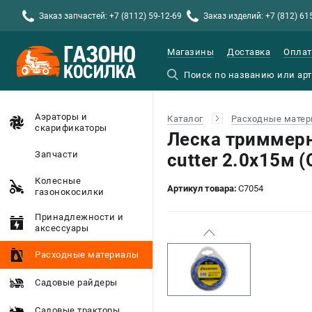
Заказ запчастей: +7 (8112) 59-12-69
Заказ изделий: +7 (812) 61
Магазины
Доставка
Оплат
Аэраторы и
Каталог
Расходные мате
скарификаторы
Леска триммер
Запчасти
cutter 2.0х15м 
Колесные
Артикул товара:
C7054
газонокосилки
Принадлежности и
аксессуары
Расходные материалы
Садовые райдеры
Садовые тракторы