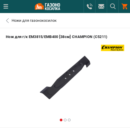
0 
Ножи для газонокосилок
₽
САНКТ-ПЕТЕРБУРГ
Нож для г/к EM3815/EMB400 [38см] CHAMPION (C5211)
+7 (812) 615-80-17
- ЗАКАЗ ИЗДЕЛИЙ
+7 (8112) 59-12-69
- ЗАКАЗ ЗАПЧАСТЕЙ
ЗАКАЗАТЬ ЗАПЧАСТЬ
ВХОД ИЛИ РЕГИСТРАЦИЯ
КАТАЛОГ
АКЦИИ