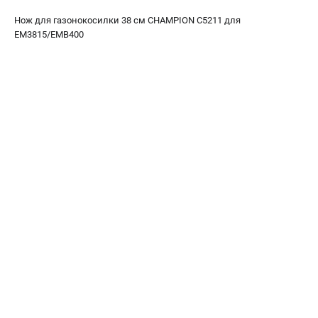
Как нас найти
Нож для газонокосилки 38 см CHAMPION C5211 для
Пользовательское соглашение
EM3815/EMB400
Способы оплаты
САДОВАЯ ТЕХНИКА
Аэраторы и скарификаторы
Газонокосилки
Принадлежности и аксессуары
Расходные материалы
Садовые райдеры
Садовые тракторы
Средства защиты
Триммеры и мотокосы
ТЕЛЕФОН (САНКТ-ПЕТЕРБУРГ)
+7 (812) 615-80-17
Информация размещённая на сайте не является публичной