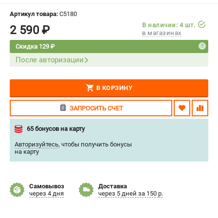
СРАВНЕНИЕ
(
0
)
Артикул товара:
C5180
В наличии: 4 шт.
2 590 ₽
в магазинах
ИЗБРАННОЕ
(
0
)
Скидка 129 ₽
После авторизации
МАГАЗИНЫ
СЕРВИС
В КОРЗИНУ
ПОДДЕРЖКА
ЗАПРОСИТЬ СЧЕТ
Сервисный центр
65 бонусов на карту
Нашли дешевле?
Авторизуйтесь
,
чтобы получить бонусы
Политика обработки персональных данных
на карту
ИНФОРМАЦИЯ
Самовывоз
Доставка
О компании
через 4 дня
через 5 дней за 150 р.
Новости
Юридическим лицам