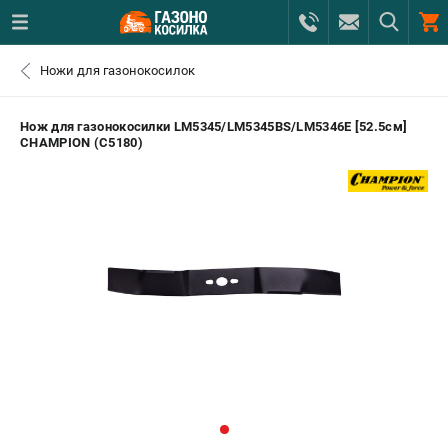
0 
Ножи для газонокосилок
₽
САНКТ-ПЕТЕРБУРГ
Нож для газонокосилки LM5345/LM5345BS/LM5346E [52.5см]
CHAMPION (C5180)
+7 (812) 615-80-17
- ЗАКАЗ ИЗДЕЛИЙ
+7 (8112) 59-12-69
- ЗАКАЗ ЗАПЧАСТЕЙ
ЗАКАЗАТЬ ЗАПЧАСТЬ
ВХОД ИЛИ РЕГИСТРАЦИЯ
КАТАЛОГ
АКЦИИ