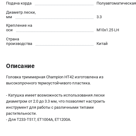
Подача корда
Полуавтоматическая
Как нас найти
Диаметр лески,
Пользовательское соглашение
мм
3.3
Способы оплаты
Крепление на
оси
М10х1.25 LH
САДОВАЯ ТЕХНИКА
Страна
производства
Китай
Аэраторы и скарификаторы
Газонокосилки
Принадлежности и аксессуары
Описание
Расходные материалы
Садовые райдеры
Головка триммерная Champion HT42 изготовлена из
высокопрочного термоустойчивого пластика.
Садовые тракторы
Средства защиты
- Катушка имеет возможность использования лески
Триммеры и мотокосы
диаметром от 2.0 до 3.3 мм, что позволяет настроить
инструмент для работы с различными типами
растительности.
ТЕЛЕФОН (САНКТ-ПЕТЕРБУРГ)
- Для Т233-Т517, ET1004A, ET1200A.
+7 (812) 615-80-17
Информация размещённая на сайте не является публичной