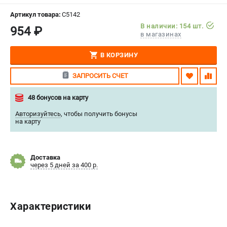
СРАВНЕНИЕ
(
0
)
Артикул товара:
C5142
В наличии: 154 шт.
954 ₽
в магазинах
ИЗБРАННОЕ
(
0
)
В КОРЗИНУ
МАГАЗИНЫ
ЗАПРОСИТЬ СЧЕТ
СЕРВИС
48 бонусов на карту
ПОДДЕРЖКА
Авторизуйтесь
,
чтобы получить бонусы
на карту
Сервисный центр
Нашли дешевле?
Политика обработки персональных данных
Доставка
через 5 дней за 400 р.
ИНФОРМАЦИЯ
О компании
Характеристики
Новости
Юридическим лицам