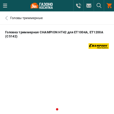
0 
Головы триммерные
₽
САНКТ-ПЕТЕРБУРГ
Головка триммерная CHAMPION HT42 для ET1004A, ET1200A
(C5142)
+7 (812) 615-80-17
- ЗАКАЗ ИЗДЕЛИЙ
+7 (8112) 59-12-69
- ЗАКАЗ ЗАПЧАСТЕЙ
ЗАКАЗАТЬ ЗАПЧАСТЬ
ВХОД ИЛИ РЕГИСТРАЦИЯ
КАТАЛОГ
АКЦИИ