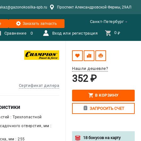
akaz@gazonokosilka-spb.ru
Проспект Александровской Фермы, 29АЛ
Санкт-Петербург
е
Заказать запчасть
0 
Сравнение
0
Вход или регистрация
₽
Нашли дешевле?
352 ₽
Сертификат дилера
В КОРЗИНУ
ристики
ЗАПРОСИТЬ СЧЕТ
стей : Трехлопастной
садочного отверстия, мм :
18 бонусов на карту
ка, мм : 255