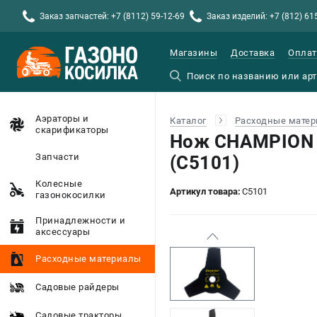
Заказ запчастей: +7 (8112) 59-12-69
Заказ изделий: +7 (812) 61
Магазины
Доставка
Оплат
Аэраторы и
Каталог
Расходные мате
скарификаторы
Нож CHAMPION 
Запчасти
(C5101)
Колесные
Артикул товара:
C5101
газонокосилки
Принадлежности и
аксессуары
Расходные материалы
Садовые райдеры
Садовые тракторы