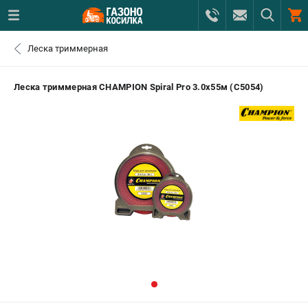
0 
Леска триммерная
₽
САНКТ-ПЕТЕРБУРГ
Леска триммерная CHAMPION Spiral Pro 3.0х55м (C5054)
+7 (812) 615-80-17
- ЗАКАЗ ИЗДЕЛИЙ
+7 (8112) 59-12-69
- ЗАКАЗ ЗАПЧАСТЕЙ
ЗАКАЗАТЬ ЗАПЧАСТЬ
ВХОД ИЛИ РЕГИСТРАЦИЯ
КАТАЛОГ
АКЦИИ