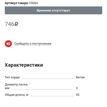
Артикул товара:
C5054
СРАВНЕНИЕ
(
0
)
Временно отсутствует
ИЗБРАННОЕ
(
0
)
746
c
МАГАЗИНЫ
СЕРВИС
Сообщить о поступлении
ПОДДЕРЖКА
Сервисный центр
Характеристики
Нашли дешевле?
Политика обработки персональных данных
Тип корда
Витая
Диаметр лески,
ИНФОРМАЦИЯ
мм
3
О компании
Общая длина, м
55
Новости
Юридическим лицам