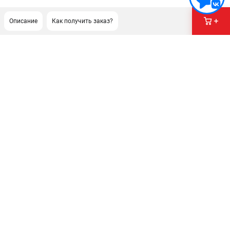
Описание
Как получить заказ?
ПОДДЕРЖКА
Сервисный центр
Нашли дешевле?
Политика обработки персональных данных
ИНФОРМАЦИЯ
О компании
Новости
Юридическим лицам
Как нас найти
Пользовательское соглашение