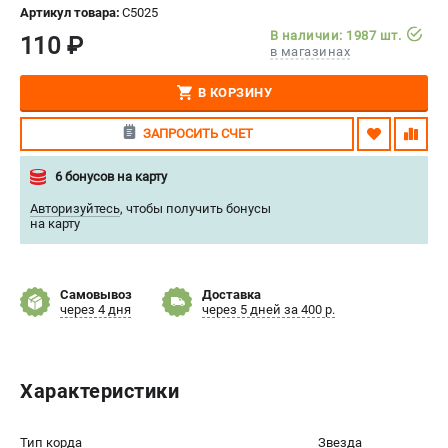
Артикул товара:
C5025
СРАВНЕНИЕ
(
0
)
В наличии: 1987 шт.
110 ₽
в магазинах
ИЗБРАННОЕ
(
0
)
В КОРЗИНУ
МАГАЗИНЫ
ЗАПРОСИТЬ СЧЕТ
СЕРВИС
6 бонусов на карту
Авторизуйтесь
,
чтобы получить бонусы
ПОДДЕРЖКА
на карту
Сервисный центр
Нашли дешевле?
Самовывоз
Доставка
Политика обработки персональных данных
через 4 дня
через 5 дней за 400 р.
ИНФОРМАЦИЯ
Характеристики
О компании
Новости
Юридическим лицам
Тип корда
Звезда