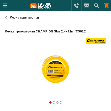
0 
Леска триммерная
₽
САНКТ-ПЕТЕРБУРГ
Леска триммерная CHAMPION Star 2.4х12м (C5025)
+7 (812) 615-80-17
- ЗАКАЗ ИЗДЕЛИЙ
+7 (8112) 59-12-69
- ЗАКАЗ ЗАПЧАСТЕЙ
ЗАКАЗАТЬ ЗАПЧАСТЬ
ВХОД ИЛИ РЕГИСТРАЦИЯ
КАТАЛОГ
АКЦИИ