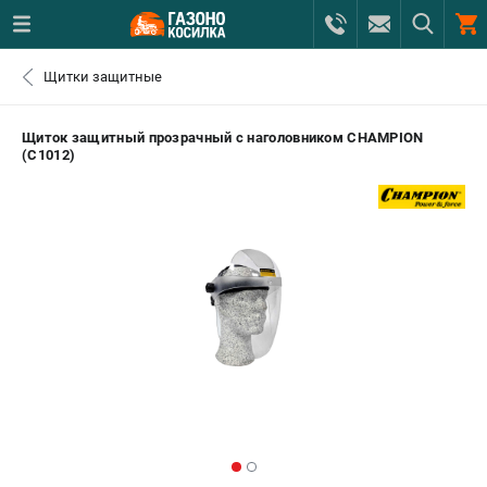
0 
Щитки защитные
₽
САНКТ-ПЕТЕРБУРГ
Щиток защитный прозрачный с наголовником CHAMPION
(C1012)
+7 (812) 615-80-17
- ЗАКАЗ ИЗДЕЛИЙ
+7 (8112) 59-12-69
- ЗАКАЗ ЗАПЧАСТЕЙ
ЗАКАЗАТЬ ЗАПЧАСТЬ
ВХОД ИЛИ РЕГИСТРАЦИЯ
КАТАЛОГ
АКЦИИ