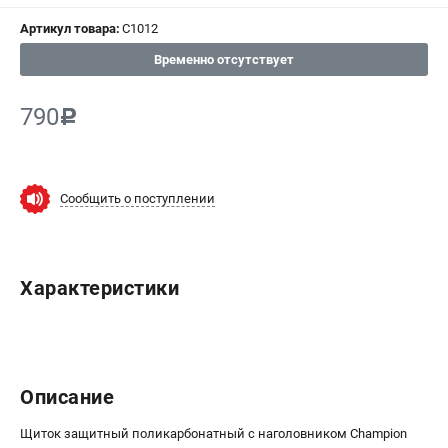
СРАВНЕНИЕ
(
0
)
Артикул товара:
C1012
Временно отсутствует
ИЗБРАННОЕ
(
0
)
790
c
МАГАЗИНЫ
СЕРВИС
Сообщить о поступлении
ПОДДЕРЖКА
Сервисный центр
Нашли дешевле?
Характеристики
Политика обработки персональных данных
ИНФОРМАЦИЯ
О компании
Описание
Новости
Щиток защитный поликарбонатный с наголовником Champion
Юридическим лицам