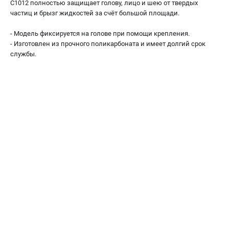
C1012 полностью защищает голову, лицо и шею от твердых
Как нас найти
частиц и брызг жидкостей за счёт большой площади.
Пользовательское соглашение
- Модель фиксируется на голове при помощи крепления.
Способы оплаты
- Изготовлен из прочного поликарбоната и имеет долгий срок
службы.
САДОВАЯ ТЕХНИКА
Аэраторы и скарификаторы
Газонокосилки
Принадлежности и аксессуары
Расходные материалы
Садовые райдеры
Садовые тракторы
Средства защиты
Триммеры и мотокосы
ТЕЛЕФОН (САНКТ-ПЕТЕРБУРГ)
+7 (812) 615-80-17
Информация размещённая на сайте не является публичной